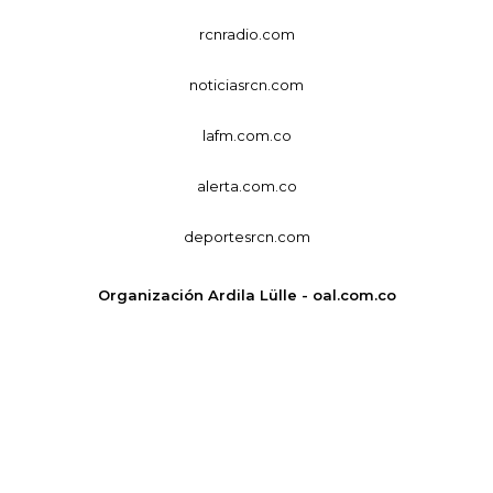
rcnradio.com
noticiasrcn.com
lafm.com.co
alerta.com.co
deportesrcn.com
Organización Ardila Lülle - oal.com.co