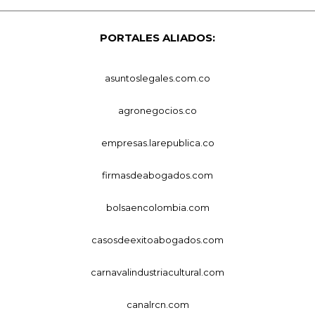
PORTALES ALIADOS:
asuntoslegales.com.co
agronegocios.co
empresas.larepublica.co
firmasdeabogados.com
bolsaencolombia.com
casosdeexitoabogados.com
carnavalindustriacultural.com
canalrcn.com