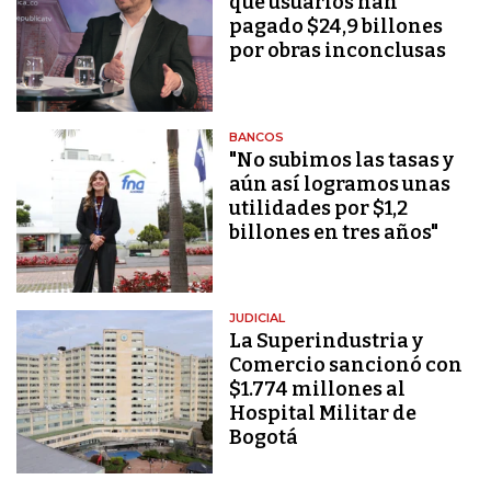
que usuarios han
pagado $24,9 billones
por obras inconclusas
BANCOS
"No subimos las tasas y
aún así logramos unas
utilidades por $1,2
billones en tres años"
JUDICIAL
La Superindustria y
Comercio sancionó con
$1.774 millones al
Hospital Militar de
Bogotá