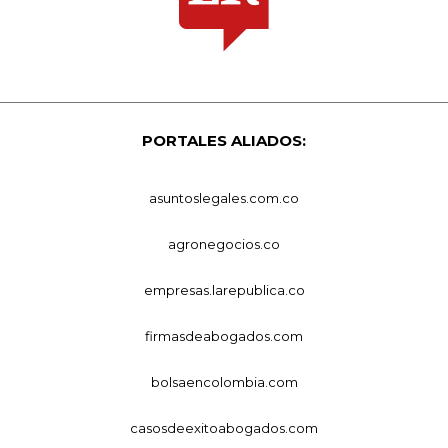
PORTALES ALIADOS:
asuntoslegales.com.co
agronegocios.co
empresas.larepublica.co
firmasdeabogados.com
bolsaencolombia.com
casosdeexitoabogados.com