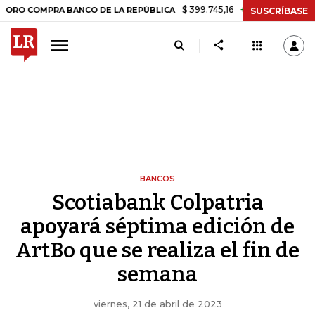
$ 399.745,16
+$ 2.295,71
+0,58%
OMPRA BANCO DE LA REPÚBLICA
SUSCRÍBASE
BANCOS
Scotiabank Colpatria
apoyará séptima edición de
ArtBo que se realiza el fin de
semana
viernes, 21 de abril de 2023