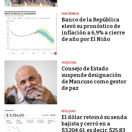
HACIENDA
Banco de la República
elevó su pronóstico de
inflación a 6,9% a cierre
de año por El Niño
JUDICIAL
Consejo de Estado
suspende designación
de Mancuso como gestor
de paz
BOLSAS
El dólar retomó su senda
bajista y cerró en a
$3.204,61, es decir, $25,83