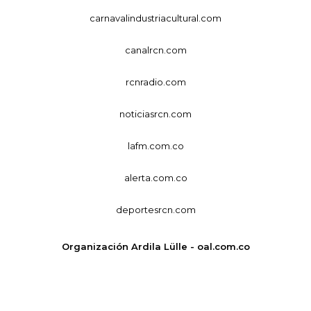
carnavalindustriacultural.com
canalrcn.com
rcnradio.com
noticiasrcn.com
lafm.com.co
alerta.com.co
deportesrcn.com
Organización Ardila Lülle - oal.com.co