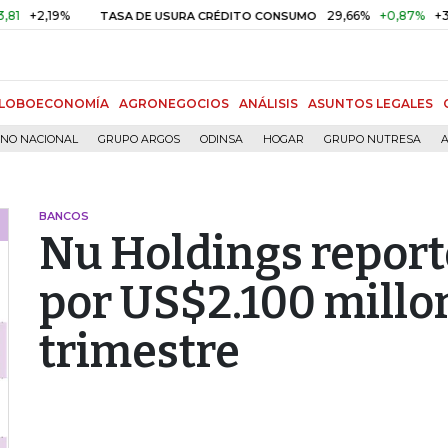
,19%
29,66%
+0,87%
+3,02%
TASA DE USURA CRÉDITO CONSUMO
LOBOECONOMÍA
AGRONEGOCIOS
ANÁLISIS
ASUNTOS LEGALES
RNO NACIONAL
GRUPO ARGOS
ODINSA
HOGAR
GRUPO NUTRESA
A
BANCOS
Nu Holdings report
por US$2.100 millon
trimestre