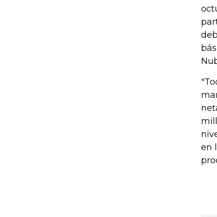
oct
par
deb
bás
Nub
"To
mar
net
mil
niv
en 
pro