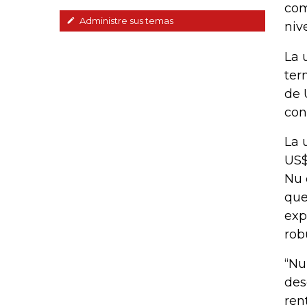
com
Administre sus temas
niv
La 
ter
de 
con
La 
US$
Nu 
que
exp
rob
“Nu
des
ren