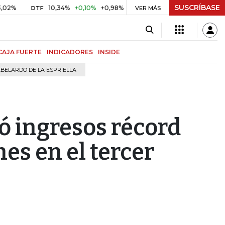
SUSCRÍBASE
10,34%
+0,10%
+0,98%
$ 416,91
+$ 0,05
+0,01%
DTF
UVR
VER MÁS
CAJA FUERTE
INDICADORES
INSIDE
BELARDO DE LA ESPRIELLA
ó ingresos récord
es en el tercer