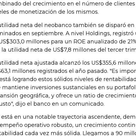
binado del crecimiento en el número de clientes
eles de monetización de los mismos.
utilidad neta del neobanco también se disparó en 
minados en septiembre. A nivel Holdings, registró 
US$303,0 millones para un ROE anualizado de 21
 la utilidad neta de US$7,8 millones del tercer tri
utilidad neta ajustada alcanzó los US$355,6 millone
63,1 millones registrados el año pasado. "Es impo
está logrando estos sólidos niveles de rentabilid
 mantiene inversiones sustanciales en su portafol
ansión geográfica, y ofrece un ratio de crecimient
usto", dijo el banco en un comunicado.
 está en una notable trayectoria ascendente, de
empeño operativo robusto, un crecimiento contin
tabilidad cada vez más sólida. Llegamos a 90 mill