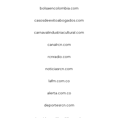
bolsaencolombia.com
casosdeexitoabogados.com
carnavalindustriacultural.com
canalrcn.com
rcnradio.com
noticiasrcn.com
lafm.com.co
alerta.com.co
deportesrcn.com