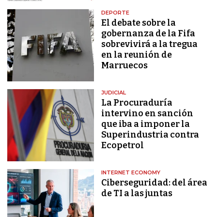
DEPORTE
El debate sobre la
gobernanza de la Fifa
sobrevivirá a la tregua
en la reunión de
Marruecos
JUDICIAL
La Procuraduría
intervino en sanción
que iba a imponer la
Superindustria contra
Ecopetrol
INTERNET ECONOMY
Ciberseguridad: del área
de TI a las juntas