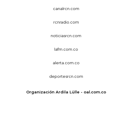
canalrcn.com
rcnradio.com
noticiasrcn.com
lafm.com.co
alerta.com.co
deportesrcn.com
Organización Ardila Lülle - oal.com.co