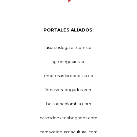
PORTALES ALIADOS:
asuntoslegales.com.co
agronegocios.co
empresas.larepublica.co
firmasdeabogados.com
bolsaencolombia.com
casosdeexitoabogados.com
carnavalindustriacultural.com