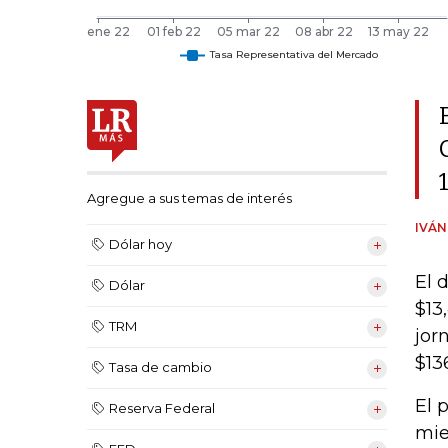
Agregue a sus temas de interés
IVÁ
Dólar hoy
El 
Dólar
$13
TRM
jor
$13
Tasa de cambio
El 
Reserva Federal
mie