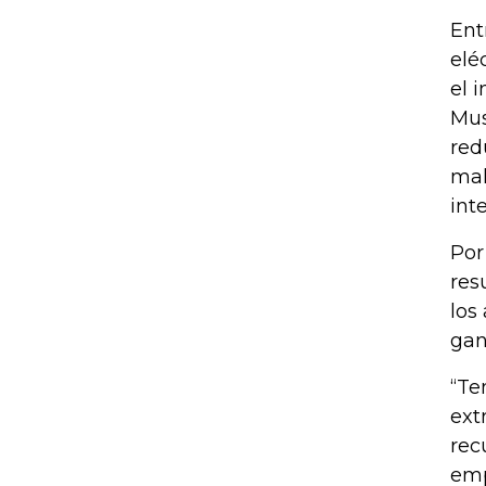
Ent
elé
el 
Mus
red
mal
int
Por
res
los
gan
“Te
ext
rec
emp