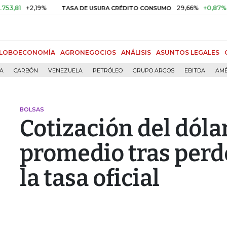
+2,19%
29,66%
+0,87%
+3,02
TASA DE USURA CRÉDITO CONSUMO
LOBOECONOMÍA
AGRONEGOCIOS
ANÁLISIS
ASUNTOS LEGALES
ÍA
CARBÓN
VENEZUELA
PETRÓLEO
GRUPO ARGOS
EBITDA
AMÉ
BOLSAS
Cotización del dólar
promedio tras perde
la tasa oficial