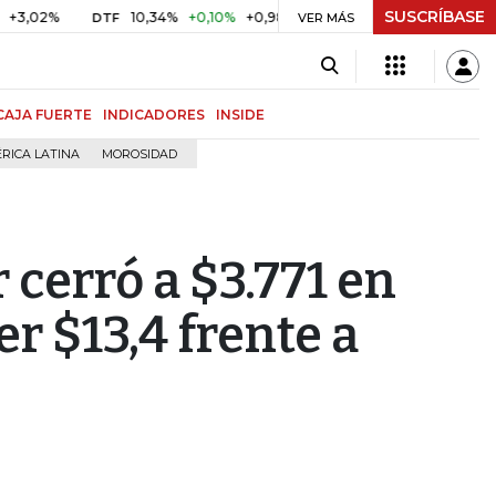
SUSCRÍBASE
%
10,34%
+0,10%
+0,98%
$ 416,86
+$ 0,05
+0,01%
DTF
UVR
VER MÁS
CAJA FUERTE
INDICADORES
INSIDE
RICA LATINA
MOROSIDAD
 cerró a $3.771 en
r $13,4 frente a