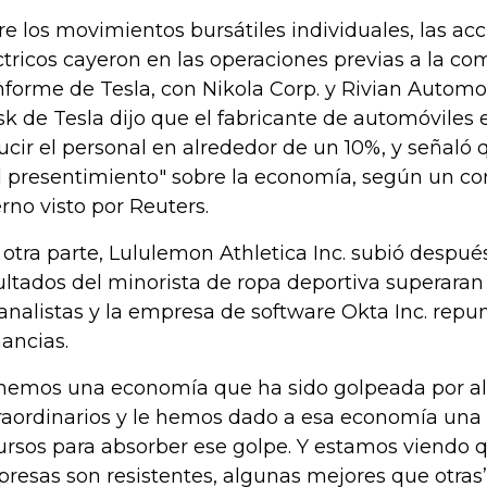
re los movimientos bursátiles individuales, las ac
ctricos cayeron en las operaciones previas a la com
informe de Tesla, con Nikola Corp. y Rivian Automoti
k de Tesla dijo que el fabricante de automóviles e
ucir el personal en alrededor de un 10%, y señaló 
 presentimiento" sobre la economía, según un cor
erno visto por Reuters.
 otra parte, Lululemon Athletica Inc. subió despué
ultados del minorista de ropa deportiva superaran
 analistas y la empresa de software Okta Inc. repun
ancias.
nemos una economía que ha sido golpeada por a
raordinarios y le hemos dado a esa economía una
ursos para absorber ese golpe. Y estamos viendo 
resas son resistentes, algunas mejores que otras”,