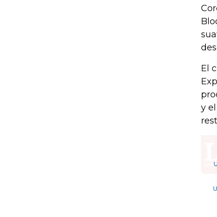
Cor
Blo
sua
des
El 
Exp
pro
y e
res