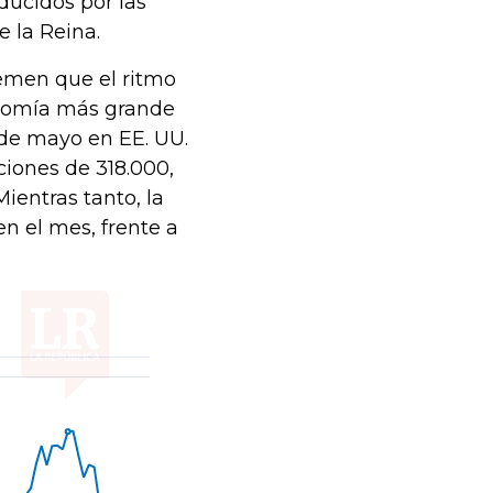
ducidos por las
e la Reina.
temen que el ritmo
onomía más grande
 de mayo en EE. UU.
iones de 318.000,
entras tanto, la
n el mes, frente a