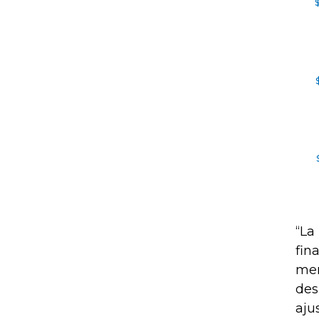
“La
fin
mer
des
aju