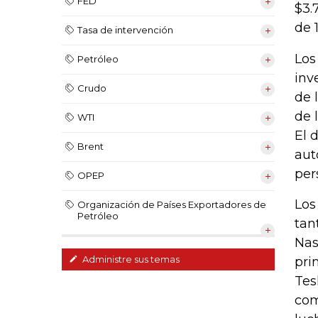
FED
$3.
de 
Tasa de intervención
Los
Petróleo
inv
Crudo
de 
de 
WTI
El 
Brent
aut
per
OPEP
Los
Organización de Países Exportadores de
Petróleo
tan
Nas
Administre sus temas
pri
Tes
com