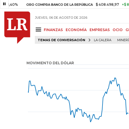
0%
$ 408.498,97
+$ 8.753,81
ORO COMPRA BANCO DE LA REPÚBLICA
JUEVES, 06 DE AGOSTO DE 2026
FINANZAS
ECONOMÍA
EMPRESAS
OCIO
G
TEMAS DE CONVERSACIÓN
LA CALERA
MINER