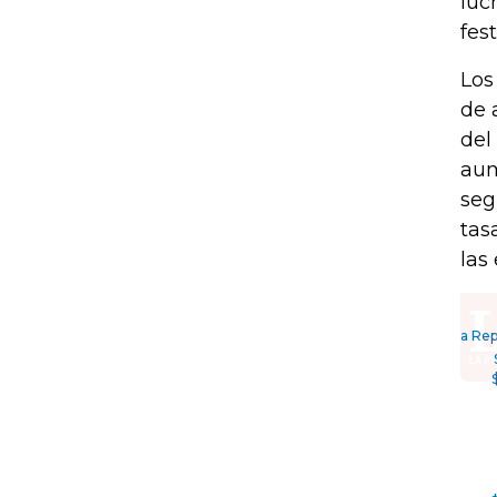
luc
fes
Los
de 
del
aum
seg
tas
las