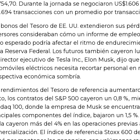
754,70. Durante la jornada se negociaron US$1.606 
1.694 transacciones con un promedio por transacc
 bonos del Tesoro de EE. UU. extendieron sus pérd
ersores consideraban cómo un informe de empleo
lo esperado podría afectar el ritmo de endurecimie
la Reserva Federal. Los futuros también cayeron 
director ejecutivo de Tesla Inc., Elon Musk, dijo que
omóviles eléctricos necesita recortar personal en
spectiva económica sombría.
 rendimientos del Tesoro de referencia aumentaro
to, los contratos del S&P 500 cayeron un 0,8 %, mi
daq 100, donde la empresa de Musk se encuentra 
ncipales componentes del índice, bajaron un 1,5 %.
la cayeron más del 4% en las operaciones previas 
ercialización. El índice de referencia Stoxx 600 