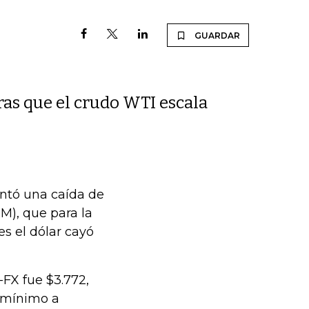
GUARDAR
ras que el crudo WTI escala
entó una caída de
M), que para la
s el dólar cayó
-FX fue $3.772,
l mínimo a