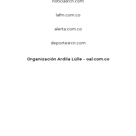
noticiasrcn.com
lafm.com.co
alerta.com.co
deportesrcn.com
Organización Ardila Lülle - oal.com.co