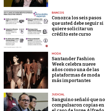
BANCOS
Conozca los seis pasos
que usted debe seguir si
quiere solicitar un
crédito este curso
MODA
Santander Fashion
Week celebra nueve
años como una de las
plataformas de moda
más importantes
JUDICIAL
Sanguino señaló que no
compulsaron copias en
el caso de Jorge Alfredo