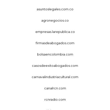
asuntoslegales.com.co
agronegocios.co
empresas.larepublica.co
firmasdeabogados.com
bolsaencolombia.com
casosdeexitoabogados.com
carnavalindustriacultural.com
canalrcn.com
rcnradio.com