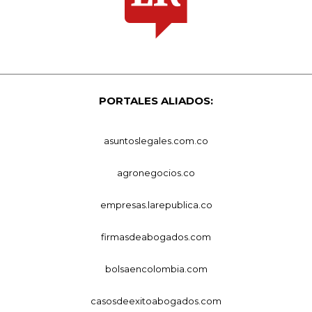
PORTALES ALIADOS:
asuntoslegales.com.co
agronegocios.co
empresas.larepublica.co
firmasdeabogados.com
bolsaencolombia.com
casosdeexitoabogados.com