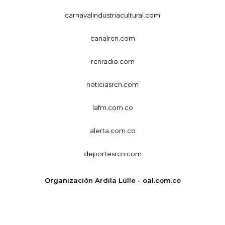
carnavalindustriacultural.com
canalrcn.com
rcnradio.com
noticiasrcn.com
lafm.com.co
alerta.com.co
deportesrcn.com
Organización Ardila Lülle - oal.com.co