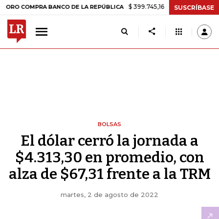
$ 399.745,16
+$ 2.295,71
+0,58%
OMPRA BANCO DE LA REPÚBLICA
SUSCRÍBASE
BOLSAS
El dólar cerró la jornada a
$4.313,30 en promedio, con
alza de $67,31 frente a la TRM
martes, 2 de agosto de 2022