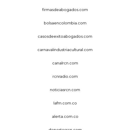
firmasdeabogados.com
bolsaencolombia.com
casosdeexitoabogados.com
carnavalindustriacultural.com
canalrcn.com
rcnradio.com
noticiasrcn.com
lafm.com.co
alerta.com.co
deportesrcn.com