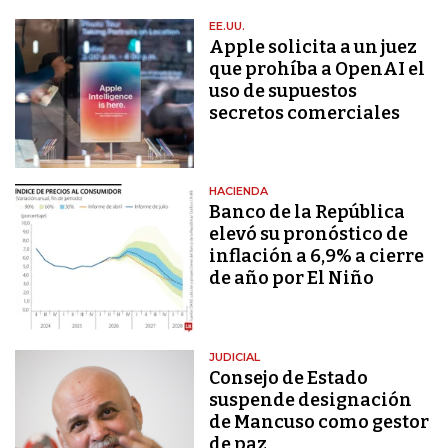
EE.UU.
Apple solicita a un juez
que prohíba a OpenAI el
uso de supuestos
secretos comerciales
HACIENDA
Banco de la República
elevó su pronóstico de
inflación a 6,9% a cierre
de año por El Niño
JUDICIAL
Consejo de Estado
suspende designación
de Mancuso como gestor
de paz