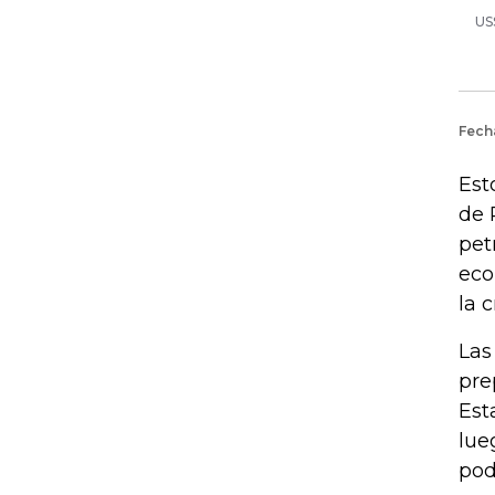
Est
de 
pet
eco
la 
Las
pre
Est
lue
pod