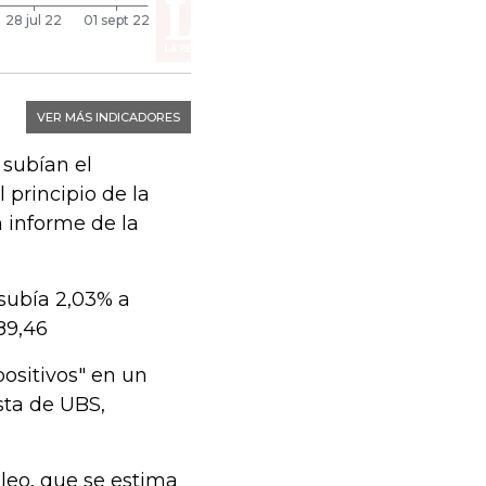
 subían el
 principio de la
n informe de la
 subía 2,03% a
89,46
positivos" en un
ista de UBS,
óleo, que se estima