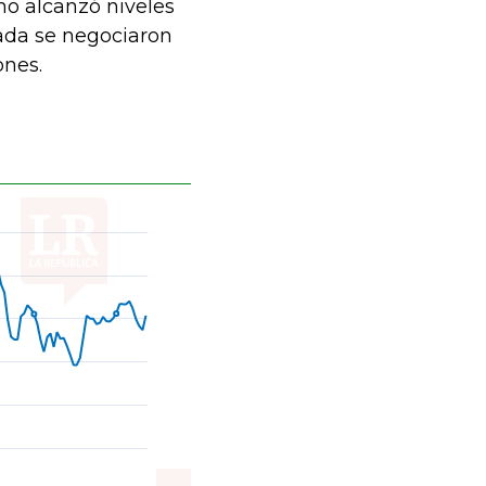
o alcanzó niveles
nada se negociaron
ones.