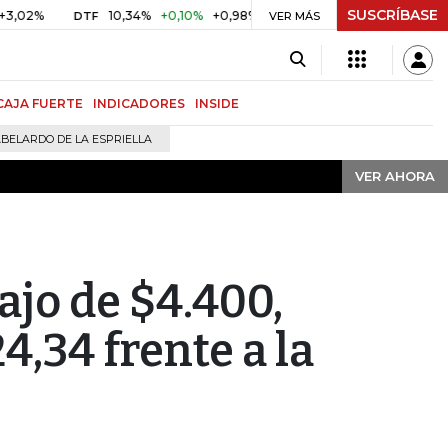
SUSCRÍBASE
VER AHORA
10,34%
+0,10%
+0,98%
$ 416,91
+$ 0,05
+0,01%
DTF
UVR
VER MÁS
CAJA FUERTE
INDICADORES
INSIDE
BELARDO DE LA ESPRIELLA
VER AHORA
ajo de $4.400,
4,34 frente a la