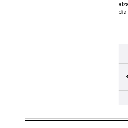
alz
día