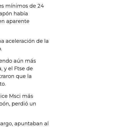
tes mínimos de 24
Japón había
en aparente
a aceleración de la
.
diendo aún más
 y el Ftse de
traron que la
to.
ndice Msci más
pón, perdió un
bargo, apuntaban al