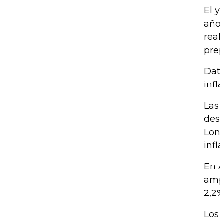
El 
año
rea
pre
Dat
inf
Las
des
Lon
inf
En 
amp
2,2
Los