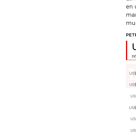
en 
mar
mun