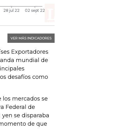
aíses Exportadores
emanda mundial de
incipales
los desafíos como
e los mercados se
a Federal de
el yen se disparaba
l momento de que