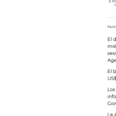
El 
mié
ses
Age
El 
US$
Los
inf
Gio
La 