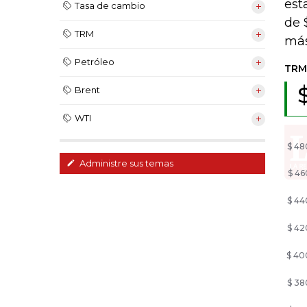
est
Tasa de cambio
de 
TRM
más
Petróleo
Brent
WTI
Administre sus temas