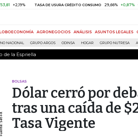
 de la Espriella
2,19%
29,66%
+0,87%
+3,02%
TASA DE USURA CRÉDITO CONSUMO
LOBOECONOMÍA
AGRONEGOCIOS
ANÁLISIS
ASUNTOS LEGALES
RNO NACIONAL
GRUPO ARGOS
ODINSA
HOGAR
GRUPO NUTRESA
A
 de la Espriella
BOLSAS
Dólar cerró por deb
tras una caída de $2
Tasa Vigente