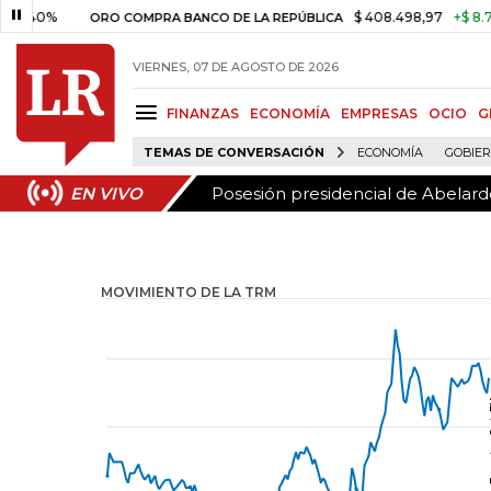
Posesión presidencial de Abelardo
EN VIVO
%
$ 408.498,97
+$ 8.753,81
+
ORO COMPRA BANCO DE LA REPÚBLICA
VIERNES, 07 DE AGOSTO DE 2026
FINANZAS
ECONOMÍA
EMPRESAS
OCIO
G
TEMAS DE CONVERSACIÓN
ECONOMÍA
GOBIE
Posesión presidencial de Abelardo
EN VIVO