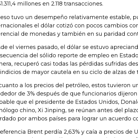
1.311,4 millones en 2.118 transacciones.
peso tuvo un desempeño relativamente estable, 
ernacionales el dólar cotizó con pocos cambios co
erencial de monedas y también en su paridad contr
de el viernes pasado, el dólar se estuvo aprecia
secuencia del sólido reporte de empleo en Estado
era, recuperó casi todas las pérdidas sufridas de
 indicios de mayor cautela en su ciclo de alzas de 
cuanto a los precios del petróleo, estos tuvieron 
ededor de 3% después de que funcionarios dijeron
bable que el presidente de Estados Unidos, Donal
ólogo chino, Xi Jinping, se reúnan antes del plaz
rdado por ambos países para lograr un acuerdo co
referencia Brent perdía 2,63% y caía a precios de U