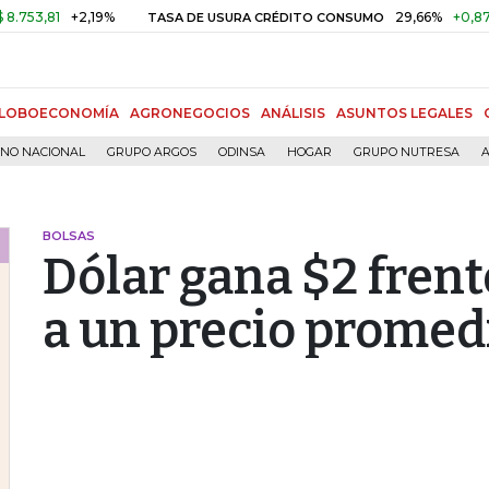
81
+2,19%
29,66%
+0,87%
+3,
TASA DE USURA CRÉDITO CONSUMO
LOBOECONOMÍA
AGRONEGOCIOS
ANÁLISIS
ASUNTOS LEGALES
RNO NACIONAL
GRUPO ARGOS
ODINSA
HOGAR
GRUPO NUTRESA
A
BOLSAS
Dólar gana $2 frent
a un precio promedi