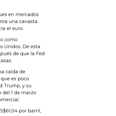
pues en mercados
ntra una canasta
a el euro.
ndo como
s Unidos. De esta
spués de que la Fed
tasas.
una caída de
 que es poco
d Trump, y su
o del 1 de marzo
mercial.
S$61,04 por barril,