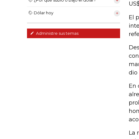
¿Por qué subió o bajó el dólar?
US$
Dólar hoy
El 
int
ref
Administre sus temas
Des
con
man
dio
En 
alr
pro
hom
aco
La 