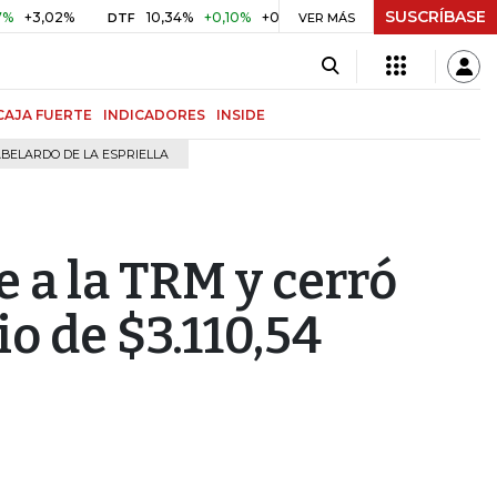
SUSCRÍBASE
02%
10,34%
+0,10%
+0,98%
$ 416,91
+$ 0,05
+0,01
DTF
UVR
VER MÁS
CAJA FUERTE
INDICADORES
INSIDE
BELARDO DE LA ESPRIELLA
e a la TRM y cerró
o de $3.110,54