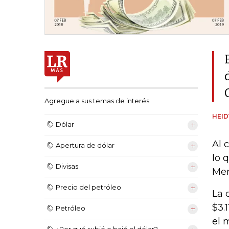
Agregue a sus temas de interés
HEI
Dólar
Al 
Apertura de dólar
lo 
Divisas
Mer
Precio del petróleo
La 
$3.
Petróleo
el 