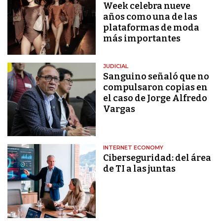
Week celebra nueve
años como una de las
plataformas de moda
más importantes
JUDICIAL
Sanguino señaló que no
compulsaron copias en
el caso de Jorge Alfredo
Vargas
INTERNET ECONOMY
Ciberseguridad: del área
de TI a las juntas