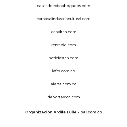
casosdeexitoabogados.com
carnavalindustriacultural.com
canalrcn.com
rcnradio.com
noticiasrcn.com
lafm.com.co
alerta.com.co
deportesrcn.com
Organización Ardila Lülle - oal.com.co