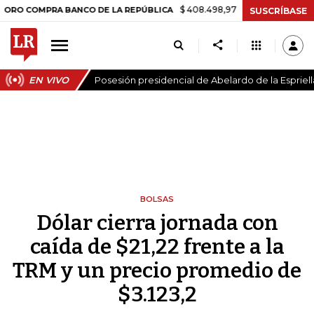
$ 408.498,97
+$ 8.753,81
+2,19%
COMPRA BANCO DE LA REPÚBLICA
SUSCRÍBASE
EN VIVO
Posesión presidencial de Abelardo de la Espriell
BOLSAS
Dólar cierra jornada con
caída de $21,22 frente a la
TRM y un precio promedio de
$3.123,2