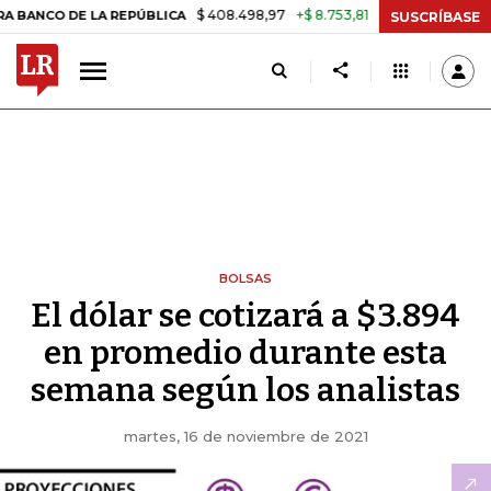
$ 408.498,97
+$ 8.753,81
+2,19%
O DE LA REPÚBLICA
TASA DE US
SUSCRÍBASE
BOLSAS
El dólar se cotizará a $3.894
en promedio durante esta
semana según los analistas
martes, 16 de noviembre de 2021