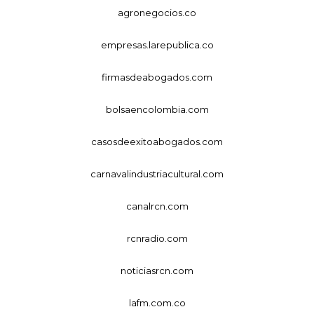
agronegocios.co
empresas.larepublica.co
firmasdeabogados.com
bolsaencolombia.com
casosdeexitoabogados.com
carnavalindustriacultural.com
canalrcn.com
rcnradio.com
noticiasrcn.com
lafm.com.co