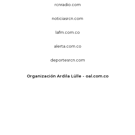
rcnradio.com
noticiasrcn.com
lafm.com.co
alerta.com.co
deportesrcn.com
Organización Ardila Lülle - oal.com.co