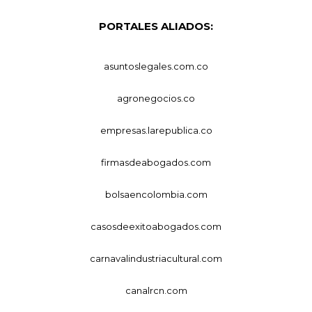
PORTALES ALIADOS:
asuntoslegales.com.co
agronegocios.co
empresas.larepublica.co
firmasdeabogados.com
bolsaencolombia.com
casosdeexitoabogados.com
carnavalindustriacultural.com
canalrcn.com