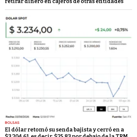
retirar dinero en cajeros de otras entidades
BOLSAS
El dólar retomó su senda bajista y cerró en a
$3.204,61, es decir, $25,83 por debajo de la TRM