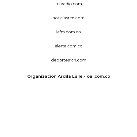
rcnradio.com
noticiasrcn.com
lafm.com.co
alerta.com.co
deportesrcn.com
Organización Ardila Lülle - oal.com.co