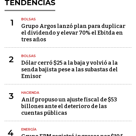
TENDENCIAS
BOLSAS
1
Grupo Argos lanzó plan para duplicar
el dividendo y elevar 70% el Ebitda en
tres años
BOLSAS
2
Dólar cerró $25 a la baja y volvió a la
senda bajista pese a las subastas del
Emisor
HACIENDA
3
Anif propuso un ajuste fiscal de $53
billones ante el deterioro de las
cuentas públicas
ENERGÍA
4