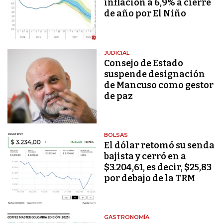
inflación a 6,9% a cierre
de año por El Niño
JUDICIAL
Consejo de Estado
suspende designación
de Mancuso como gestor
de paz
BOLSAS
El dólar retomó su senda
bajista y cerró en a
$3.204,61, es decir, $25,83
por debajo de la TRM
GASTRONOMÍA