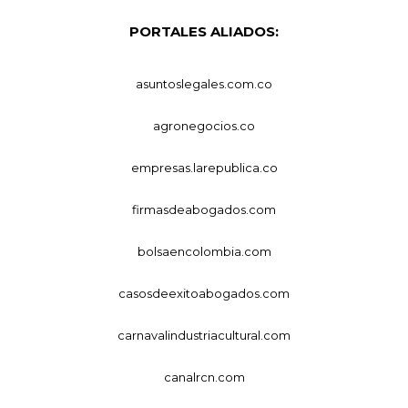
PORTALES ALIADOS:
asuntoslegales.com.co
agronegocios.co
empresas.larepublica.co
firmasdeabogados.com
bolsaencolombia.com
casosdeexitoabogados.com
carnavalindustriacultural.com
canalrcn.com