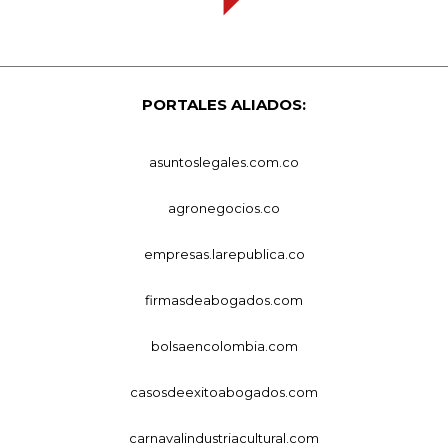
PORTALES ALIADOS:
asuntoslegales.com.co
agronegocios.co
empresas.larepublica.co
firmasdeabogados.com
bolsaencolombia.com
casosdeexitoabogados.com
carnavalindustriacultural.com