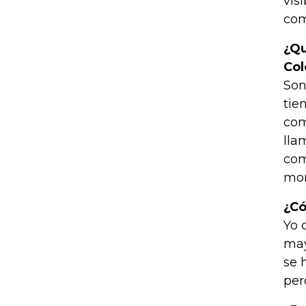
vis
com
¿Qu
Co
Son
tie
com
lla
com
mom
¿Có
Yo 
may
se 
per