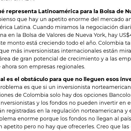
é representa Latinoamérica para la Bolsa de N
pienso que hay un apetito enorme del mercado a
rica Latina. Cuando miramos la negociación diar
ina en la Bolsa de Valores de Nueva York, hay US$4
ste monto está creciendo todo el año. Colombia t
que más inversionistas internacionales están mir
área de gran potencial de crecimiento y a las em
 ahora son empresas regionales.
al es el obstáculo para que no lleguen esos inv
problema es que si un inversionista norteamerica
iones de Colombia solo hay dos opciones Bancolo
 inversionistas y los fondos no pueden invertir en
án registradas en la regulación norteamericana y 
blema enorme porque los fondos no llegan al país
n apetito pero no hay que ofrecerles. Creo que l