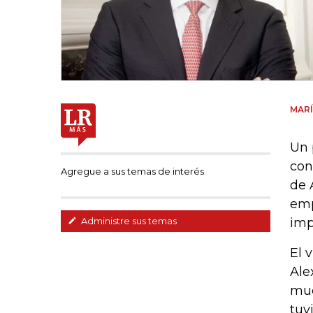
MARÍ
Un 
con
Agregue a sus temas de interés
de 
emp
imp
Administre sus temas
El 
Ale
muc
tuv