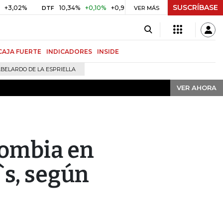
SUSCRÍBASE
VER AHORA
%
10,34%
+0,10%
+0,98%
$ 416,91
+$ 0,05
+0,01%
DTF
UVR
VER MÁS
CAJA FUERTE
INDICADORES
INSIDE
BELARDO DE LA ESPRIELLA
VER AHORA
lombia en
`s, según