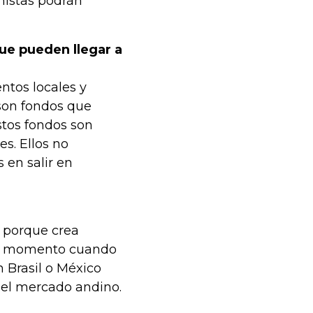
onistas podrán
ue pueden llegar a
tos locales y
son fondos que
tos fondos son
s. Ellos no
 en salir en
 porque crea
 De momento cuando
n Brasil o México
del mercado andino.