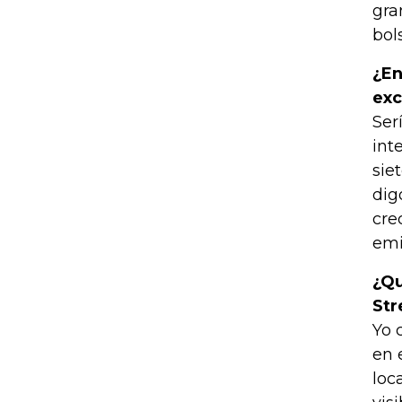
gra
bol
¿En
exc
Ser
int
sie
dig
cre
emi
¿Qu
Str
Yo 
en 
loc