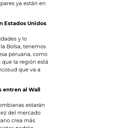
pares ya están en
on Estados Unidos
idades y lo
 la Bolsa, tenemos
resa peruana, como
 que la región está
encosud que va a
 entren al Wall
ombianas estarán
idez del mercado
icano crea más