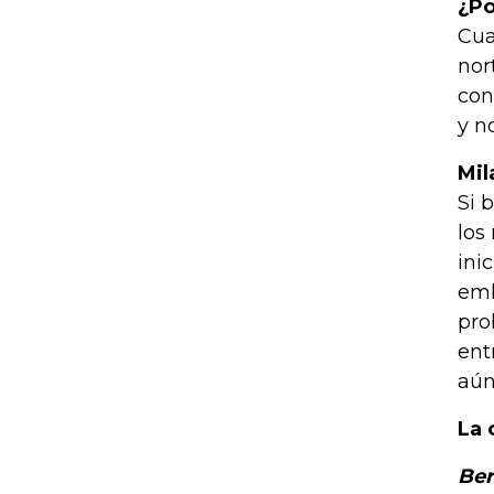
¿Po
Cua
nor
con
y n
Mil
Si 
los
ini
emb
pro
ent
aún'
La 
Ber