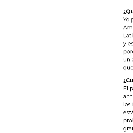
¿Qu
Yo 
Amé
Lat
y e
por
un 
que
¿Cu
El 
acc
los
est
pro
gra