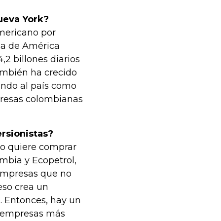
ueva York?
mericano por
ia de América
,2 billones diarios
ambién ha crecido
ando al país como
presas colombianas
ersionistas?
no quiere comprar
mbia y Ecopetrol,
 empresas que no
eso crea un
. Entonces, hay un
as empresas más