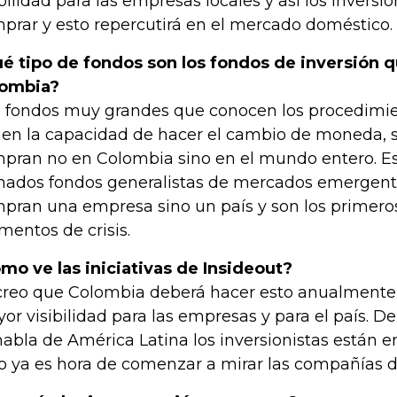
ibilidad para las empresas locales y así los inversi
prar y esto repercutirá en el mercado doméstico.
é tipo de fondos son los fondos de inversión q
lombia?
 fondos muy grandes que conocen los procedimien
nen la capacidad de hacer el cambio de moneda, 
pran no en Colombia sino en el mundo entero. Es
mados fondos generalistas de mercados emergente
pran una empresa sino un país y son los primeros
entos de crisis.
mo ve las iniciativas de Insideout?
creo que Colombia deberá hacer esto anualmente
or visibilidad para las empresas y para el país.
habla de América Latina los inversionistas están e
o ya es hora de comenzar a mirar las compañías 