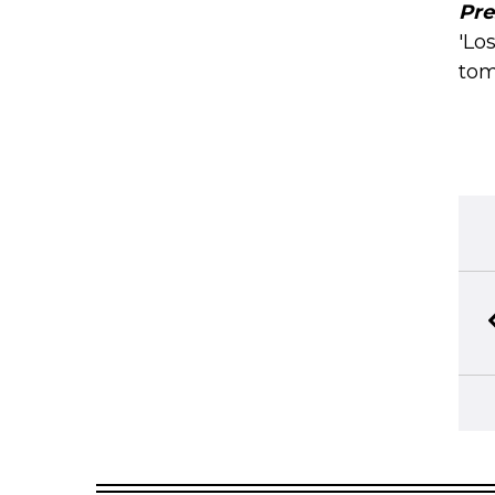
Pre
'Lo
tom