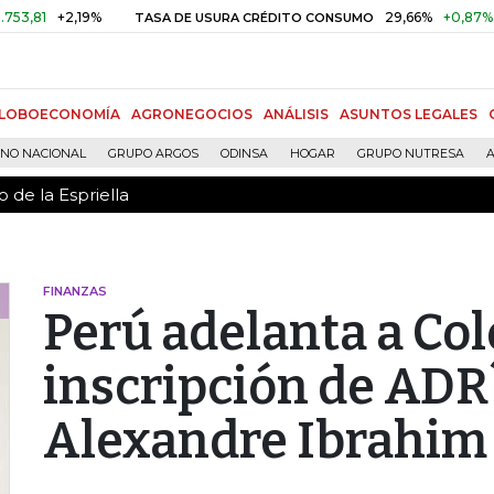
 de la Espriella
+2,19%
29,66%
+0,87%
+3,02
TASA DE USURA CRÉDITO CONSUMO
LOBOECONOMÍA
AGRONEGOCIOS
ANÁLISIS
ASUNTOS LEGALES
RNO NACIONAL
GRUPO ARGOS
ODINSA
HOGAR
GRUPO NUTRESA
A
 de la Espriella
FINANZAS
Perú adelanta a Co
inscripción de ADR
Alexandre Ibrahim