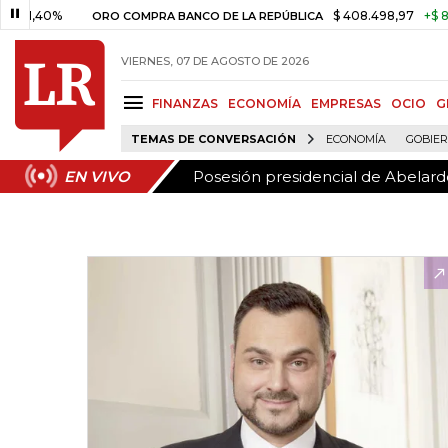
Posesión presidencial de Abelardo
EN VIVO
0%
$ 408.498,97
+$ 8.753,81
ORO COMPRA BANCO DE LA REPÚBLICA
VIERNES, 07 DE AGOSTO DE 2026
FINANZAS
ECONOMÍA
EMPRESAS
OCIO
G
TEMAS DE CONVERSACIÓN
ECONOMÍA
GOBIE
Posesión presidencial de Abelardo
EN VIVO