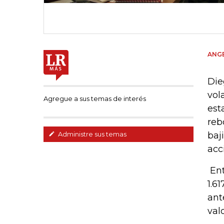
ANGE
Die
vol
Agregue a sus temas de interés
est
reb
baj
Administre sus temas
acc
Ent
1.6
ant
val