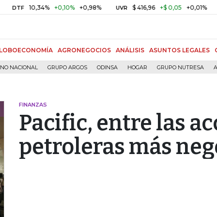
10,34%
+0,10%
+0,98%
$ 416,96
+$ 0,05
+0,01%
F
UVR
BITC
LOBOECONOMÍA
AGRONEGOCIOS
ANÁLISIS
ASUNTOS LEGALES
RNO NACIONAL
GRUPO ARGOS
ODINSA
HOGAR
GRUPO NUTRESA
A
FINANZAS
Pacific, entre las a
petroleras más neg