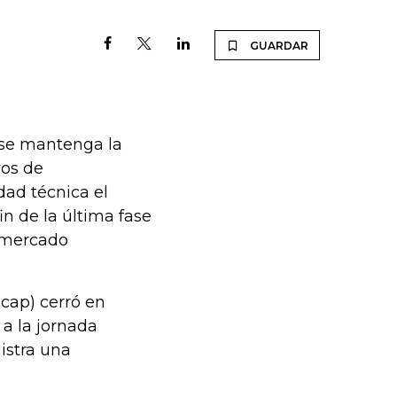
GUARDAR
 se mantenga la
vos de
dad técnica el
in de la última fase
l mercado
lcap) cerró en
 a la jornada
gistra una