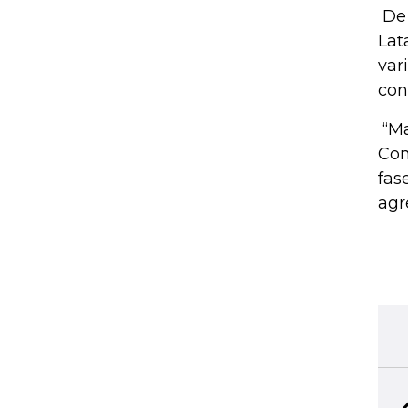
De 
Lat
var
con
“Ma
Con
fas
agr