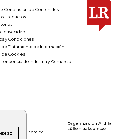
e Generación de Contenidos
os Productos
tenos
de privacidad
os y Condiciones
ca de Tratamiento de Información
a de Cookies
ntendencia de Industria y Comercio
Organización Ardila
Lülle - oal.com.co
om.co
alerta.com.co
NDIDO