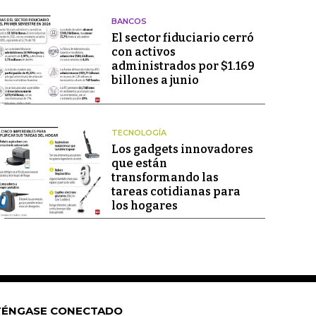
BANCOS
El sector fiduciario cerró
con activos
administrados por $1.169
billones a junio
TECNOLOGÍA
Los gadgets innovadores
que están
transformando las
tareas cotidianas para
los hogares
ÉNGASE CONECTADO