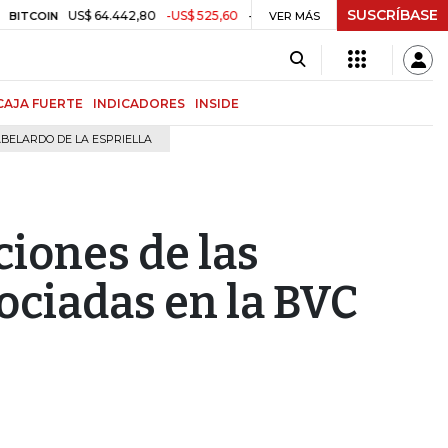
SUSCRÍBASE
US$ 64.442,80
-US$ 525,60
-0,81%
$ 3.157,43
-$ 21,97
-
OIN
VER MÁS
TRM
CAJA FUERTE
INDICADORES
INSIDE
BELARDO DE LA ESPRIELLA
cciones de las
ociadas en la BVC