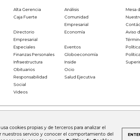
Alta Gerencia
Análisis
Mesa d
Caja Fuerte
Comunidad
Nuestr
Empresarial
Contác
Directorio
Economía
Aviso 
Empresarial
Términ
Especiales
Eventos
Políti
Finanzas Personales
Globoeconomía
Polític
Infraestructura
Inside
Superi
Obituarios
Ocio
Responsabilidad
Salud Ejecutiva
Social
Videos
.larepublica.co
firmasdeabogados.com
bolsaencolombia.com
 usa cookies propias y de terceros para analizar el
al.com
canalrcn.com
rcnradio.com
noticiasrcn.com
lafm.c
ar nuestros servicio y conocer el comportamiento del
ENTE