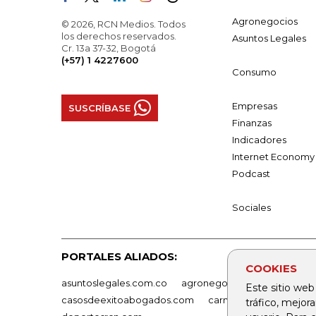
Agronegocios
© 2026, RCN Medios. Todos
los derechos reservados.
Asuntos Legales
Cr. 13a 37-32, Bogotá
(+57) 1 4227600
Consumo
Empresas
SUSCRÍBASE
Finanzas
Indicadores
Internet Economy
Podcast
Sociales
PORTALES ALIADOS:
COOKIES
asuntoslegales.com.co
agronegocios.co
empresas
Este sitio web
casosdeexitoabogados.com
carnavalindustriacultur
tráfico, mejor