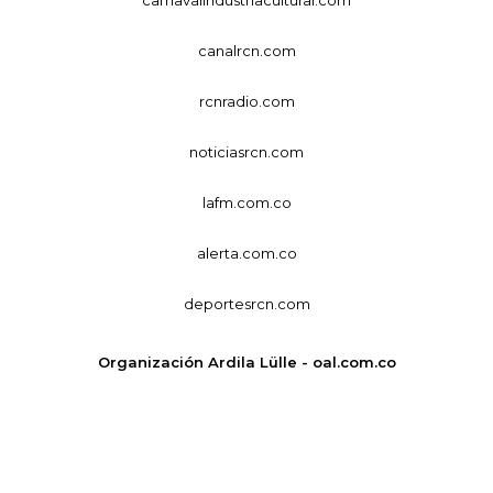
canalrcn.com
rcnradio.com
noticiasrcn.com
lafm.com.co
alerta.com.co
deportesrcn.com
Organización Ardila Lülle - oal.com.co