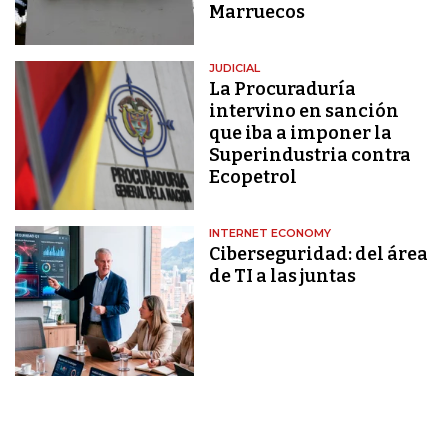
Marruecos
JUDICIAL
La Procuraduría
intervino en sanción
que iba a imponer la
Superindustria contra
Ecopetrol
INTERNET ECONOMY
Ciberseguridad: del área
de TI a las juntas