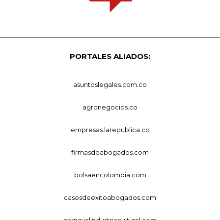
PORTALES ALIADOS:
asuntoslegales.com.co
agronegocios.co
empresas.larepublica.co
firmasdeabogados.com
bolsaencolombia.com
casosdeexitoabogados.com
carnavalindustriacultural.com