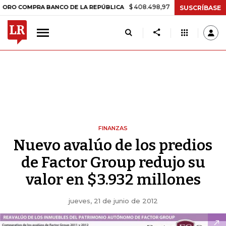
$ 408.498,97
+$ 8.753,81
+2,19%
MPRA BANCO DE LA REPÚBLICA
T
SUSCRÍBASE
FINANZAS
Nuevo avalúo de los predios
de Factor Group redujo su
valor en $3.932 millones
jueves, 21 de junio de 2012