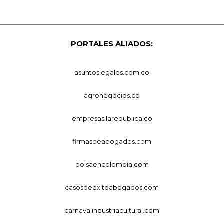
PORTALES ALIADOS:
asuntoslegales.com.co
agronegocios.co
empresas.larepublica.co
firmasdeabogados.com
bolsaencolombia.com
casosdeexitoabogados.com
carnavalindustriacultural.com