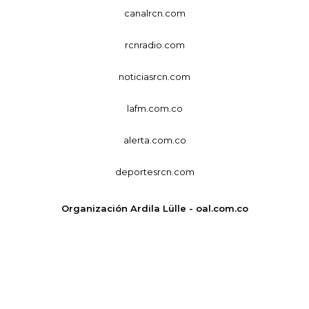
canalrcn.com
rcnradio.com
noticiasrcn.com
lafm.com.co
alerta.com.co
deportesrcn.com
Organización Ardila Lülle - oal.com.co