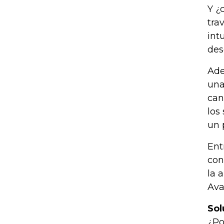
Y ¿
tra
int
des
Ade
una
can
los
un 
Ent
con
la 
Ava
Sol
¿Po