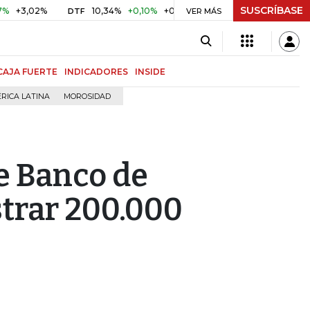
SUSCRÍBASE
02%
10,34%
+0,10%
+0,98%
$ 416,86
+$ 0,05
+0,01
DTF
UVR
VER MÁS
CAJA FUERTE
INDICADORES
INSIDE
RICA LATINA
MOROSIDAD
e Banco de
strar 200.000