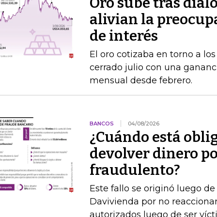
Oro sube tras diál
alivian la preocup
de interés
El oro cotizaba en torno a lo
cerrado julio con una gananc
mensual desde febrero.
BANCOS
04/08/2026
¿Cuándo está obli
devolver dinero po
fraudulento?
Este fallo se originó luego 
Davivienda por no reaccionar 
autorizados luego de ser víct