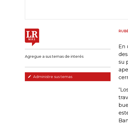
RUB
En 
des
Agregue a sus temas de interés
su 
ape
cer
Administre sus temas
“Lo
tra
bue
est
Ban