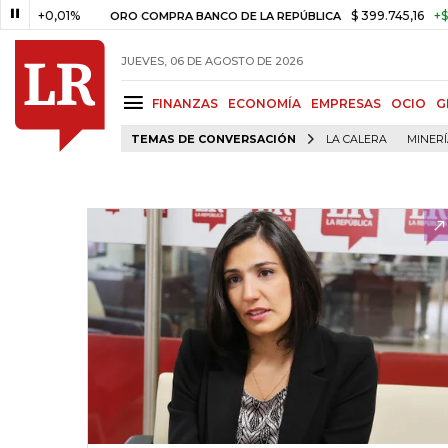
0,01%
$ 399.745,16
+$ 2.295,7
ORO COMPRA BANCO DE LA REPÚBLICA
JUEVES, 06 DE AGOSTO DE 2026
FINANZAS
ECONOMÍA
EMPRESAS
OCIO
G
TEMAS DE CONVERSACIÓN
LA CALERA
MINER