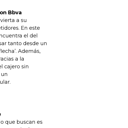
con Bbva
ierta a su
tidores. En este
ncuentra el del
usar tanto desde un
lecha’. Además,
acias a la
l cajero sin
n un
ular.
a
lo que buscan es