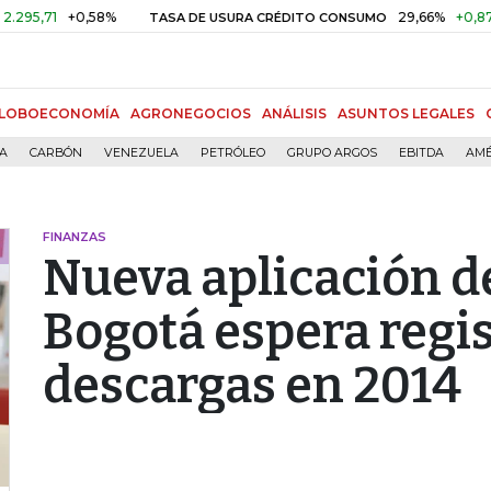
1
+0,58%
29,66%
+0,87%
+3,
TASA DE USURA CRÉDITO CONSUMO
LOBOECONOMÍA
AGRONEGOCIOS
ANÁLISIS
ASUNTOS LEGALES
ÍA
CARBÓN
VENEZUELA
PETRÓLEO
GRUPO ARGOS
EBITDA
AMÉ
FINANZAS
Nueva aplicación d
Bogotá espera regi
descargas en 2014