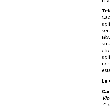
más
Tel
Cad
apl
sen
Bbv
sma
ofr
apl
nec
est
La 
Car
Vic
“Ca