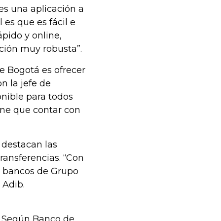
es una aplicación a
 es que es fácil e
ápido y online,
ación muy robusta”.
de Bogotá es ofrecer
n la jefe de
onible para todos
ene que contar con
, destacan las
ransferencias. “Con
os bancos de Grupo
 Adib.
? Según Banco de