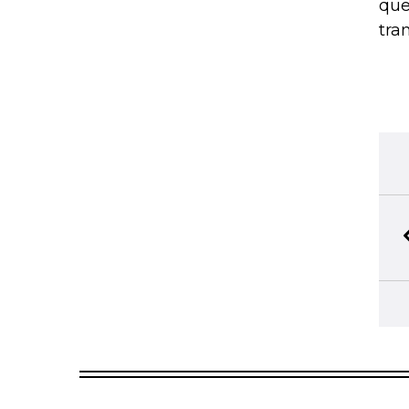
que
tra