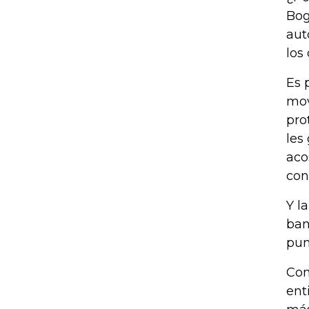
Bog
aut
los
Es 
mov
pro
les
aco
con
Y l
ban
pun
Con
ent