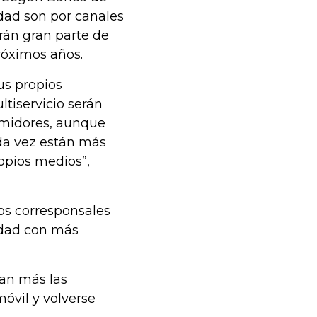
dad son por canales
arán gran parte de
próximos años.
us propios
tiservicio serán
sumidores, aunque
cada vez están más
opios medios”,
os corresponsales
idad con más
ean más las
óvil y volverse