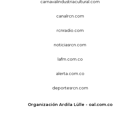
carnavalindustriacultural.com
canalrcn.com
rcnradio.com
noticiasrcn.com
lafm.com.co
alerta.com.co
deportesrcn.com
Organización Ardila Lülle - oal.com.co