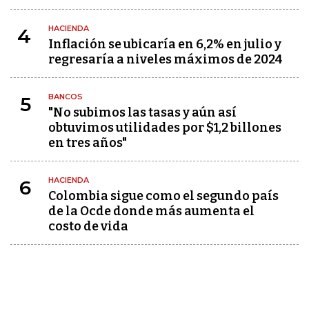
HACIENDA
4
Inflación se ubicaría en 6,2% en julio y
regresaría a niveles máximos de 2024
BANCOS
5
"No subimos las tasas y aún así
obtuvimos utilidades por $1,2 billones
en tres años"
HACIENDA
6
Colombia sigue como el segundo país
de la Ocde donde más aumenta el
costo de vida