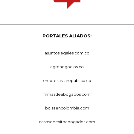
PORTALES ALIADOS:
asuntoslegales.com.co
agronegocios.co
empresas.larepublica.co
firmasdeabogados.com
bolsaencolombia.com
casosdeexitoabogados.com