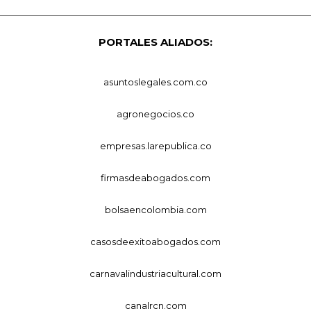
PORTALES ALIADOS:
asuntoslegales.com.co
agronegocios.co
empresas.larepublica.co
firmasdeabogados.com
bolsaencolombia.com
casosdeexitoabogados.com
carnavalindustriacultural.com
canalrcn.com