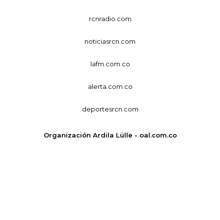
rcnradio.com
noticiasrcn.com
lafm.com.co
alerta.com.co
deportesrcn.com
Organización Ardila Lülle - oal.com.co