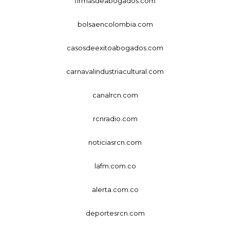
firmasdeabogados.com
bolsaencolombia.com
casosdeexitoabogados.com
carnavalindustriacultural.com
canalrcn.com
rcnradio.com
noticiasrcn.com
lafm.com.co
alerta.com.co
deportesrcn.com