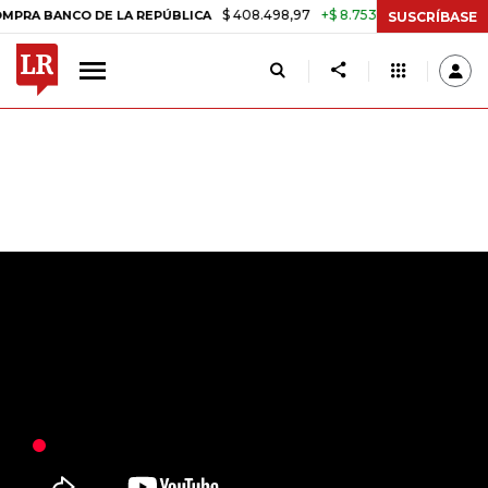
$ 408.498,97
+$ 8.753,81
+2,19%
CO DE LA REPÚBLICA
TASA DE 
SUSCRÍBASE