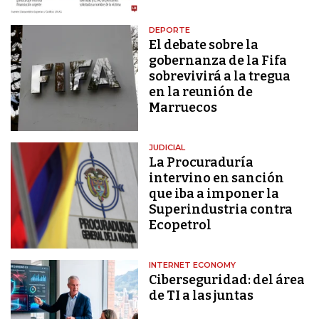
DEPORTE
El debate sobre la
gobernanza de la Fifa
sobrevivirá a la tregua
en la reunión de
Marruecos
JUDICIAL
La Procuraduría
intervino en sanción
que iba a imponer la
Superindustria contra
Ecopetrol
INTERNET ECONOMY
Ciberseguridad: del área
de TI a las juntas