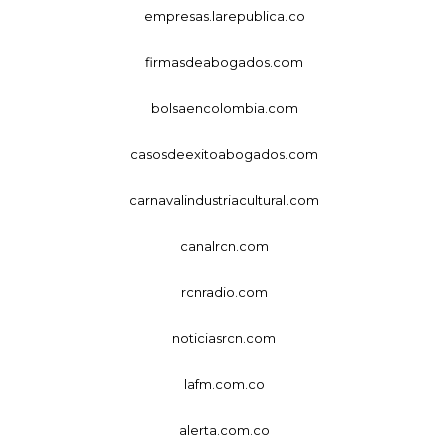
empresas.larepublica.co
firmasdeabogados.com
bolsaencolombia.com
casosdeexitoabogados.com
carnavalindustriacultural.com
canalrcn.com
rcnradio.com
noticiasrcn.com
lafm.com.co
alerta.com.co