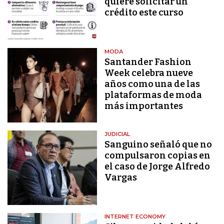
quiere solicitar un
crédito este curso
MODA
Santander Fashion
Week celebra nueve
años como una de las
plataformas de moda
más importantes
JUDICIAL
Sanguino señaló que no
compulsaron copias en
el caso de Jorge Alfredo
Vargas
INTERNET ECONOMY