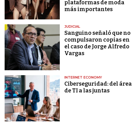
plataformas de moda
más importantes
JUDICIAL
Sanguino señaló que no
compulsaron copias en
el caso de Jorge Alfredo
Vargas
INTERNET ECONOMY
Ciberseguridad: del área
de TI a las juntas