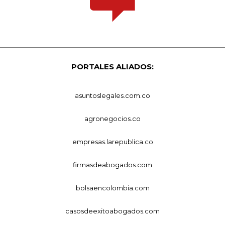
PORTALES ALIADOS:
asuntoslegales.com.co
agronegocios.co
empresas.larepublica.co
firmasdeabogados.com
bolsaencolombia.com
casosdeexitoabogados.com