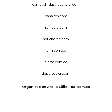
carnavalindustriacultural.com
canalrcn.com
rcnradio.com
noticiasrcn.com
lafm.com.co
alerta.com.co
deportesrcn.com
Organización Ardila Lülle - oal.com.co