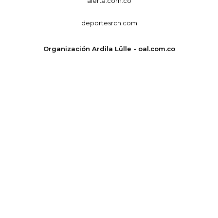
alerta.com.co
deportesrcn.com
Organización Ardila Lülle - oal.com.co