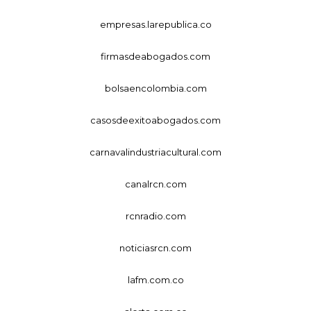
empresas.larepublica.co
firmasdeabogados.com
bolsaencolombia.com
casosdeexitoabogados.com
carnavalindustriacultural.com
canalrcn.com
rcnradio.com
noticiasrcn.com
lafm.com.co