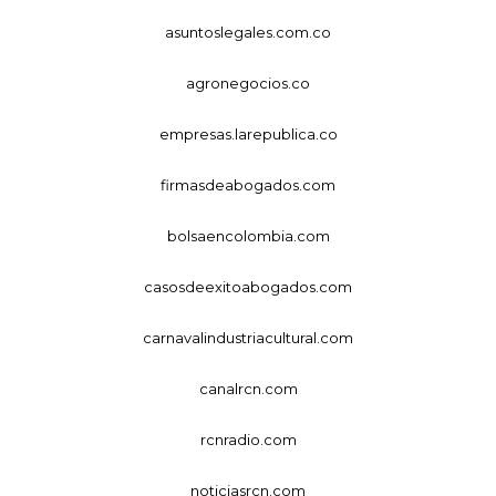
asuntoslegales.com.co
agronegocios.co
empresas.larepublica.co
firmasdeabogados.com
bolsaencolombia.com
casosdeexitoabogados.com
carnavalindustriacultural.com
canalrcn.com
rcnradio.com
noticiasrcn.com