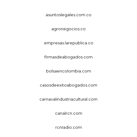
asuntoslegales.com.co
agronegocios.co
empresas.larepublica.co
firmasdeabogados.com
bolsaencolombia.com
casosdeexitoabogados.com
carnavalindustriacultural.com
canalrcn.com
rcnradio.com