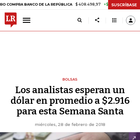
$ 408.498,97
+$ 8.753,81
+2,19%
PRA BANCO DE LA REPÚBLICA
T
SUSCRÍBASE
BOLSAS
Los analistas esperan un
dólar en promedio a $2.916
para esta Semana Santa
miércoles, 28 de febrero de 2018