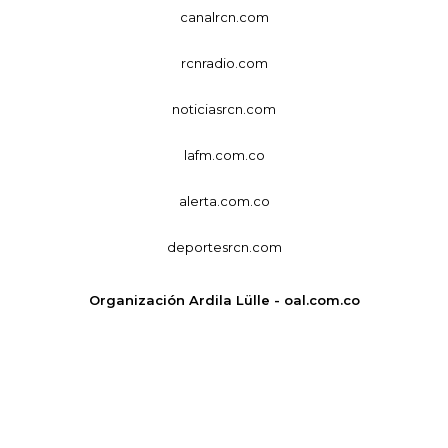
canalrcn.com
rcnradio.com
noticiasrcn.com
lafm.com.co
alerta.com.co
deportesrcn.com
Organización Ardila Lülle - oal.com.co