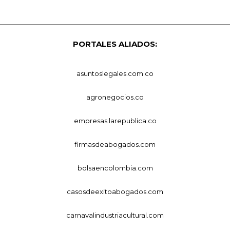
PORTALES ALIADOS:
asuntoslegales.com.co
agronegocios.co
empresas.larepublica.co
firmasdeabogados.com
bolsaencolombia.com
casosdeexitoabogados.com
carnavalindustriacultural.com