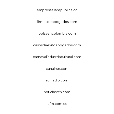
empresas.larepublica.co
firmasdeabogados.com
bolsaencolombia.com
casosdeexitoabogados.com
carnavalindustriacultural.com
canalrcn.com
rcnradio.com
noticiasrcn.com
lafm.com.co