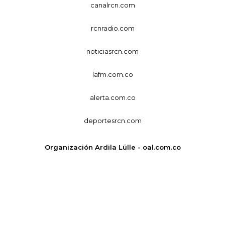
canalrcn.com
rcnradio.com
noticiasrcn.com
lafm.com.co
alerta.com.co
deportesrcn.com
Organización Ardila Lülle - oal.com.co