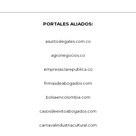
PORTALES ALIADOS:
asuntoslegales.com.co
agronegocios.co
empresas.larepublica.co
firmasdeabogados.com
bolsaencolombia.com
casosdeexitoabogados.com
carnavalindustriacultural.com