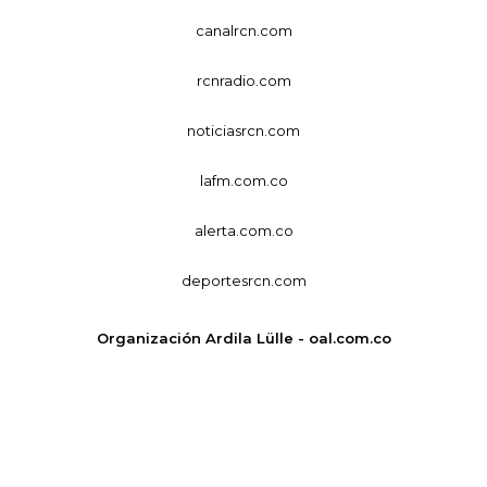
canalrcn.com
rcnradio.com
noticiasrcn.com
lafm.com.co
alerta.com.co
deportesrcn.com
Organización Ardila Lülle - oal.com.co