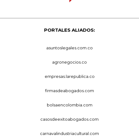
PORTALES ALIADOS:
asuntoslegales.com.co
agronegocios.co
empresas.larepublica.co
firmasdeabogados.com
bolsaencolombia.com
casosdeexitoabogados.com
carnavalindustriacultural.com