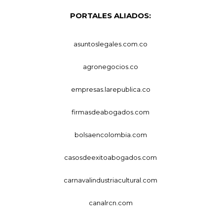
PORTALES ALIADOS:
asuntoslegales.com.co
agronegocios.co
empresas.larepublica.co
firmasdeabogados.com
bolsaencolombia.com
casosdeexitoabogados.com
carnavalindustriacultural.com
canalrcn.com