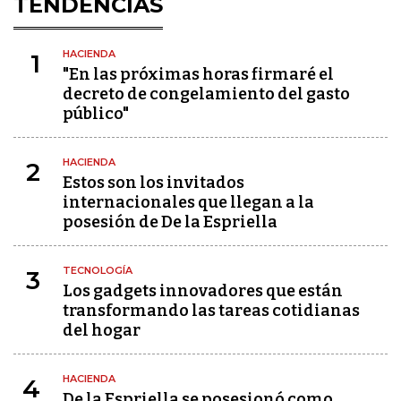
TENDENCIAS
HACIENDA
1
"En las próximas horas firmaré el
decreto de congelamiento del gasto
público"
HACIENDA
2
Estos son los invitados
internacionales que llegan a la
posesión de De la Espriella
TECNOLOGÍA
3
Los gadgets innovadores que están
transformando las tareas cotidianas
del hogar
HACIENDA
4
De la Espriella se posesionó como