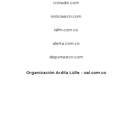
rcnradio.com
noticiasrcn.com
lafm.com.co
alerta.com.co
deportesrcn.com
Organización Ardila Lülle - oal.com.co