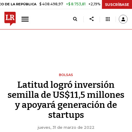
$ 408.498,97
+$ 8.753,81
+2,19%
A REPÚBLICA
TASA DE USURA C
SUSCRÍBASE
BOLSAS
Latitud logró inversión
semilla de US$11,5 millones
y apoyará generación de
startups
jueves, 31 de marzo de 2022