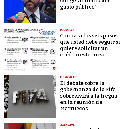
congelamiento del
gasto público"
BANCOS
Conozca los seis pasos
que usted debe seguir si
quiere solicitar un
crédito este curso
DEPORTE
El debate sobre la
gobernanza de la Fifa
sobrevivirá a la tregua
en la reunión de
Marruecos
JUDICIAL