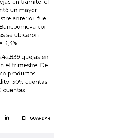
jas en trámite, el
entó un mayor
stre anterior, fue
e Bancoomeva con
es se ubicaron
a 4,4%.
 242.839 quejas en
n el trimestre. De
inco productos
dito, 30% cuentas
% cuentas
GUARDAR