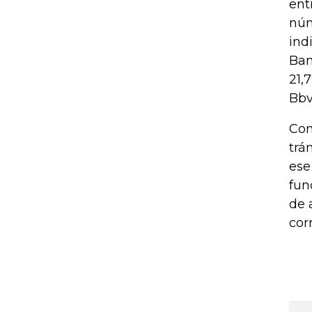
ent
núm
ind
Ban
21,
Bbv
Con
trá
ese
fun
de 
cor