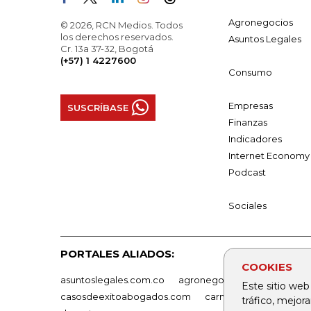
Agronegocios
© 2026, RCN Medios. Todos
los derechos reservados.
Asuntos Legales
Cr. 13a 37-32, Bogotá
(+57) 1 4227600
Consumo
Empresas
SUSCRÍBASE
Finanzas
Indicadores
Internet Economy
Podcast
Sociales
PORTALES ALIADOS:
COOKIES
asuntoslegales.com.co
agronegocios.co
empresas
Este sitio web
casosdeexitoabogados.com
carnavalindustriacultur
tráfico, mejor