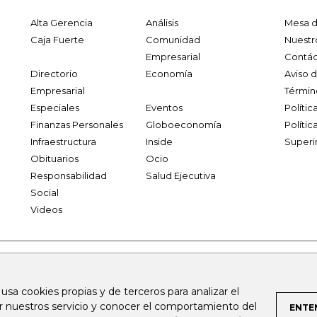
Alta Gerencia
Análisis
Mesa d
Caja Fuerte
Comunidad
Nuestr
Empresarial
Contác
Directorio
Economía
Aviso 
Empresarial
Términ
Especiales
Eventos
Políti
Finanzas Personales
Globoeconomía
Polític
Infraestructura
Inside
Superi
Obituarios
Ocio
Responsabilidad
Salud Ejecutiva
Social
Videos
.larepublica.co
firmasdeabogados.com
bolsaencolombia.com
 usa cookies propias y de terceros para analizar el
al.com
canalrcn.com
rcnradio.com
noticiasrcn.com
lafm.c
ar nuestros servicio y conocer el comportamiento del
ENTE