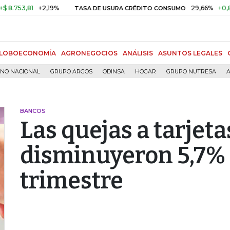
3,81
+2,19%
29,66%
+0,87%
+
TASA DE USURA CRÉDITO CONSUMO
LOBOECONOMÍA
AGRONEGOCIOS
ANÁLISIS
ASUNTOS LEGALES
RNO NACIONAL
GRUPO ARGOS
ODINSA
HOGAR
GRUPO NUTRESA
A
BANCOS
Las quejas a tarjeta
disminuyeron 5,7%
trimestre