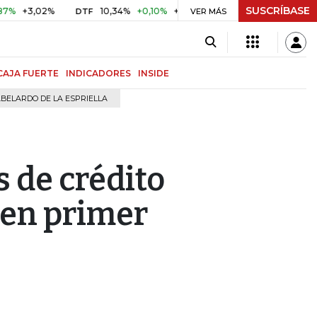
SUSCRÍBASE
3,02%
10,34%
+0,10%
+0,98%
$ 417,01
+$ 0,05
+0,
DTF
VER MÁS
UVR
CAJA FUERTE
INDICADORES
INSIDE
BELARDO DE LA ESPRIELLA
s de crédito
 en primer