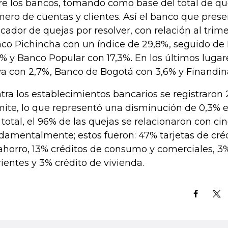
re los bancos, tomando como base del total de que
ero de cuentas y clientes. Así el banco que pres
icador de quejas por resolver, con relación al trime
co Pichincha con un índice de 29,8%, seguido d
7% y Banco Popular con 17,3%. En los últimos lugar
a con 2,7%, Banco de Bogotá con 3,6% y Finandin
tra los establecimientos bancarios se registraron
mite, lo que representó una disminución de 0,3% e
 total, el 96% de las quejas se relacionaron con c
damentalmente; estos fueron: 47% tarjetas de cré
ahorro, 13% créditos de consumo y comerciales, 3
rientes y 3% crédito de vivienda.