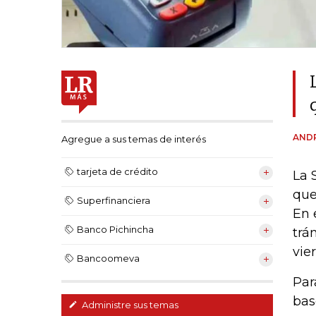
ANDR
Agregue a sus temas de interés
tarjeta de crédito
La 
que
Superfinanciera
En 
Banco Pichincha
trá
vie
Bancoomeva
Par
bas
Administre sus temas