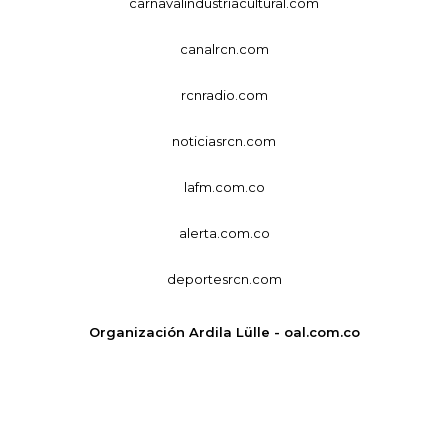
carnavalindustriacultural.com
canalrcn.com
rcnradio.com
noticiasrcn.com
lafm.com.co
alerta.com.co
deportesrcn.com
Organización Ardila Lülle - oal.com.co