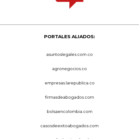
PORTALES ALIADOS:
asuntoslegales.com.co
agronegocios.co
empresas.larepublica.co
firmasdeabogados.com
bolsaencolombia.com
casosdeexitoabogados.com