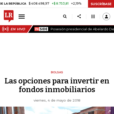
$ 408.498,97
+$ 8.753,81
+2,19%
BLICA
TASA DE USURA CRÉDITO
SUSCRÍBASE
EN VIVO
Posesión presidencial de Abelardo De 
BOLSAS
Las opciones para invertir en
fondos inmobiliarios
viernes, 4 de mayo de 2018