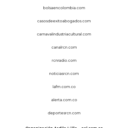
bolsaencolombia.com
casosdeexitoabogados.com
carnavalindustriacultural.com
canalrcn.com
rcnradio.com
noticiasrcn.com
lafm.com.co
alerta.com.co
deportesrcn.com