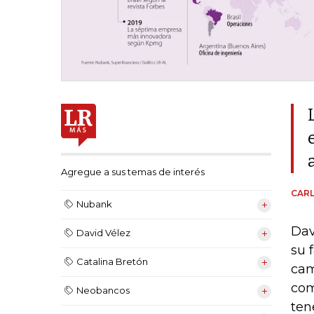
Agregue a sus temas de interés
CAR
Nubank
Dav
David Vélez
su 
Catalina Bretón
cam
com
Neobancos
ten