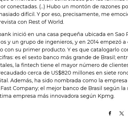
or conectadas. (...) Hubo un montón de razones po
asiado difícil. Y por eso, precisamente, me emocio
revista con Rest of World.
ank inició en una casa pequeña ubicada en Sao P
ios y un grupo de ingenieros, y en 2014 empezó a 
to con su primer producto. Y es que catalogarlo com
 cifras: es el sexto banco más grande de Brasil; ent
itales, la fintech tiene el mayor número de clientes
recaudado cerca de US$820 millones en siete rond
ital. Además, ha sido nombrada como la empres
 Fast Company; el mejor banco de Brasil según la r
tima empresa más innovadora según Kpmg.