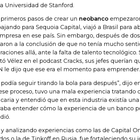
la Universidad de Stanford.
 primeros pasos de crear un
neobanco
empezaron
bajando para Sequoia Capital, viajó a Brasil para ab
empresa en ese país. Sin embargo, después de dos
garon a la conclusión de que no tenía mucho senti
raciones allá, ante la falta de talento tecnológico. 
tó Vélez en el podcast Cracks, sus jefes querían q
 le dijo que ese era el momento para emprender.
 podía seguir tirando la bola para después”, dijo en
ese proceso, tuvo una mala experiencia tratando 
caria y entendió que en esta industria existía una
raba entender cómo la experiencia de un banco po
dió.
, y analizando experiencias como las de Capital O
dos o la de Tinkoff en Rusia, fue fortaleciendo su 