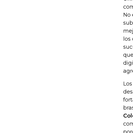
com
No 
sub
mej
los
suc
que
dig
agr
Los
des
for
bra
Col
com
por