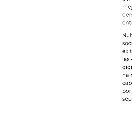
mej
dem
ent
Nub
soc
éxi
las
dig
ha 
cap
por
sép