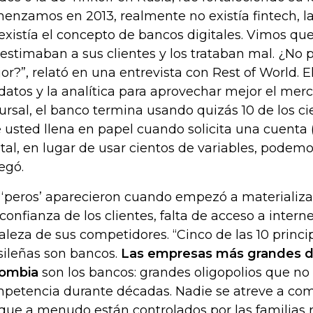
enzamos en 2013, realmente no existía fintech, la 
existía el concepto de bancos digitales. Vimos qu
estimaban a sus clientes y los trataban mal. ¿No 
or?”, relató en una entrevista con Rest of World. El 
 datos y la analítica para aprovechar mejor el mer
ursal, el banco termina usando quizás 10 de los 
 usted llena en papel cuando solicita una cuenta (
ital, en lugar de usar cientos de variables, podemo
egó.
 ‘peros’ aparecieron cuando empezó a materializar
confianza de los clientes, falta de acceso a internet 
taleza de sus competidores. “Cinco de las 10 princ
sileñas son bancos.
Las empresas más grandes d
ombia
son los bancos: grandes oligopolios que no
petencia durante décadas. Nadie se atreve a comp
que a menudo están controlados por las familias 