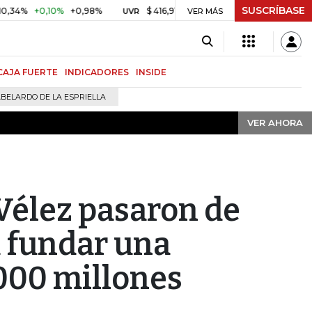
SUSCRÍBASE
VER AHORA
+0,10%
+0,98%
$ 416,91
+$ 0,05
+0,01%
US$ 64.
UVR
VER MÁS
BITCOIN
CAJA FUERTE
INDICADORES
INSIDE
BELARDO DE LA ESPRIELLA
VER AHORA
 Vélez pasaron de
 fundar una
000 millones