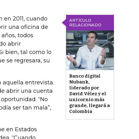
 en 2011, cuando
ARTÍCULO
RELACIONADO
rir una oficina de
 años, todos
do abrir
Si bien, tal como lo
ue se regresara, su
Banco digital
 aquella entrevista.
Nubank,
liderado por
de abrir una cuenta
David Vélez y el
 oportunidad. “No
unicornio más
grande, llegará a
día ser tan mala”,
Colombia
ne en Estados
idea. “Cuando