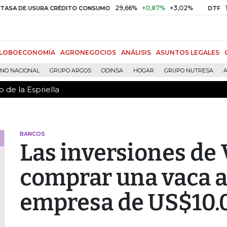
 de la Espriella
29,66%
+0,87%
+3,02%
10,34%
 USURA CRÉDITO CONSUMO
DTF
LOBOECONOMÍA
AGRONEGOCIOS
ANÁLISIS
ASUNTOS LEGALES
RNO NACIONAL
GRUPO ARGOS
ODINSA
HOGAR
GRUPO NUTRESA
A
 de la Espriella
BANCOS
Las inversiones de
comprar una vaca a
empresa de US$10.