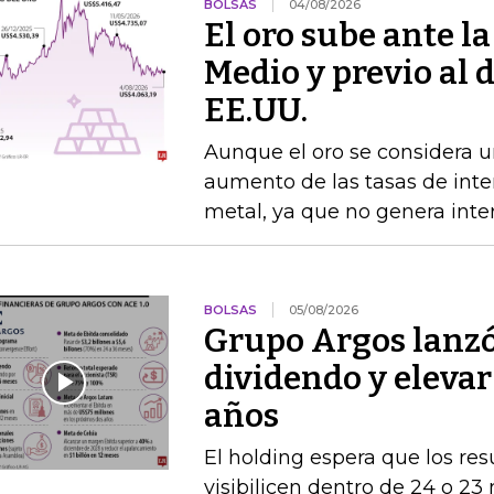
BOLSAS
04/08/2026
El oro sube ante l
Medio y previo al 
EE.UU.
Aunque el oro se considera un
aumento de las tasas de interé
metal, ya que no genera inte
BOLSAS
05/08/2026
Grupo Argos lanzó 
dividendo y elevar
años
El holding espera que los re
visibilicen dentro de 24 o 23