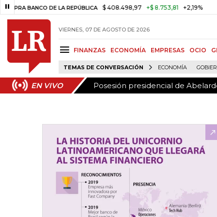
Posesión presidencial de Abelardo
EN VIVO
$ 408.498,97
+$ 8.753,81
+2,19%
BANCO DE LA REPÚBLICA
TASA DE
VIERNES, 07 DE AGOSTO DE 2026
FINANZAS
ECONOMÍA
EMPRESAS
OCIO
G
TEMAS DE CONVERSACIÓN
ECONOMÍA
GOBIE
Posesión presidencial de Abelardo
EN VIVO