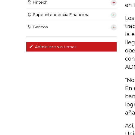
Fintech
en 
Superintendencia Financiera
Los
tra
Bancos
la 
lle
Administre sus temas
ope
con
ADN
“No
En 
ban
log
aña
Así
Uni