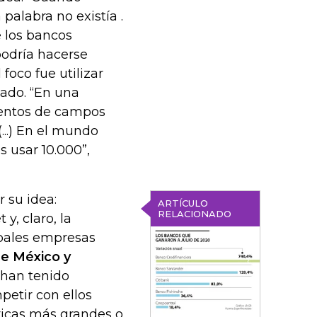
palabra no existía .
e los bancos
podría hacerse
foco fue utilizar
cado. “En una
cientos de campos
...) En el mundo
s usar 10.000”,
 su idea:
ARTÍCULO
RELACIONADO
y, claro, la
ipales empresas
e México y
 han tenido
etir con ellos
ricas más grandes o