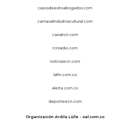
casosdeexitoabogados.com
carnavalindustriacultural.com
canalrcn.com
rcnradio.com
noticiasrcn.com
lafm.com.co
alerta.com.co
deportesrcn.com
Organización Ardila Lülle - oal.com.co