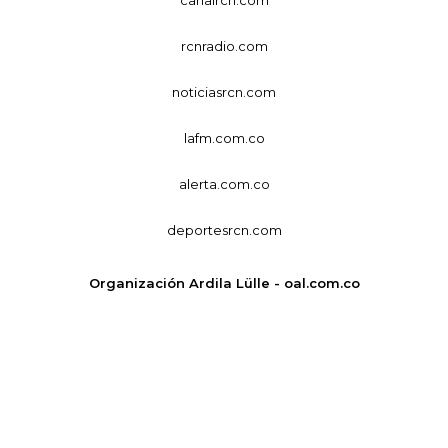
rcnradio.com
noticiasrcn.com
lafm.com.co
alerta.com.co
deportesrcn.com
Organización Ardila Lülle - oal.com.co