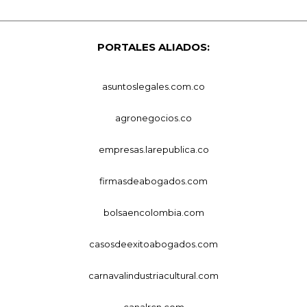
PORTALES ALIADOS:
asuntoslegales.com.co
agronegocios.co
empresas.larepublica.co
firmasdeabogados.com
bolsaencolombia.com
casosdeexitoabogados.com
carnavalindustriacultural.com
canalrcn.com