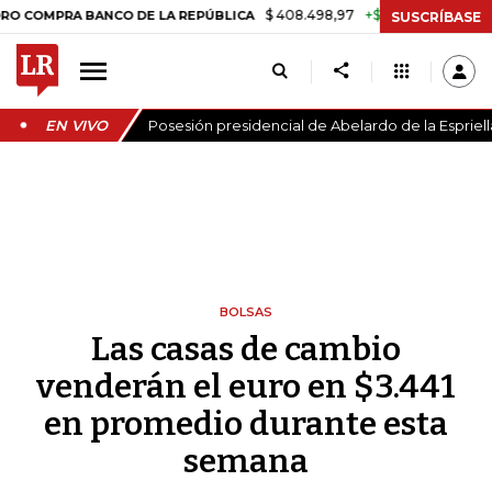
$ 408.498,97
+$ 8.753,81
+2,19%
PRA BANCO DE LA REPÚBLICA
T
SUSCRÍBASE
EN VIVO
Posesión presidencial de Abelardo de la Espriell
BOLSAS
Las casas de cambio
venderán el euro en $3.441
en promedio durante esta
semana