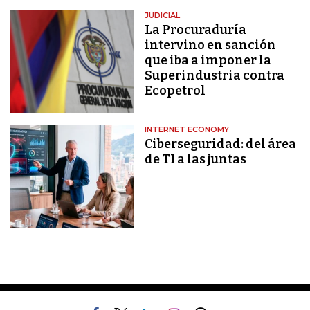
JUDICIAL
La Procuraduría
intervino en sanción
que iba a imponer la
Superindustria contra
Ecopetrol
INTERNET ECONOMY
Ciberseguridad: del área
de TI a las juntas