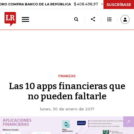
$ 408.498,97
+$ 8.753,81
+2,19%
RA BANCO DE LA REPÚBLICA
TA
SUSCRÍBASE
FINANZAS
Las 10 apps financieras que
no pueden faltarle
lunes, 30 de enero de 2017