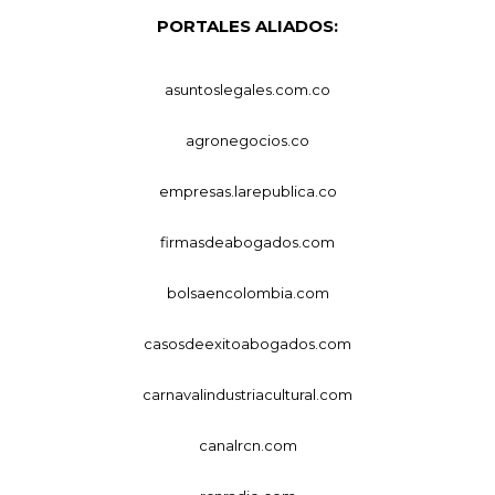
PORTALES ALIADOS:
asuntoslegales.com.co
agronegocios.co
empresas.larepublica.co
firmasdeabogados.com
bolsaencolombia.com
casosdeexitoabogados.com
carnavalindustriacultural.com
canalrcn.com