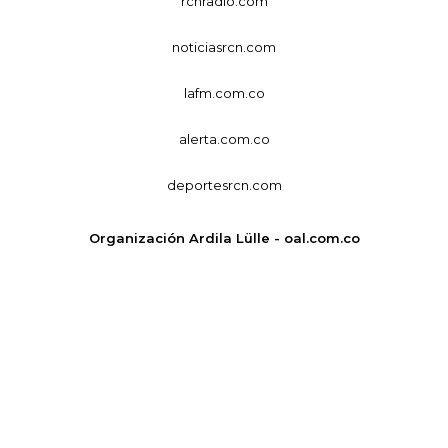
rcnradio.com
noticiasrcn.com
lafm.com.co
alerta.com.co
deportesrcn.com
Organización Ardila Lülle - oal.com.co