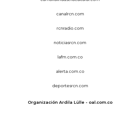
canalrcn.com
rcnradio.com
noticiasrcn.com
lafm.com.co
alerta.com.co
deportesrcn.com
Organización Ardila Lülle - oal.com.co