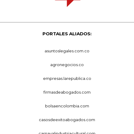
PORTALES ALIADOS:
asuntoslegales.com.co
agronegocios.co
empresas.larepublica.co
firmasdeabogados.com
bolsaencolombia.com
casosdeexitoabogados.com
carnavalindustriacultural.com