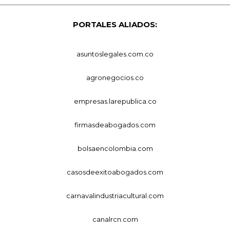
PORTALES ALIADOS:
asuntoslegales.com.co
agronegocios.co
empresas.larepublica.co
firmasdeabogados.com
bolsaencolombia.com
casosdeexitoabogados.com
carnavalindustriacultural.com
canalrcn.com