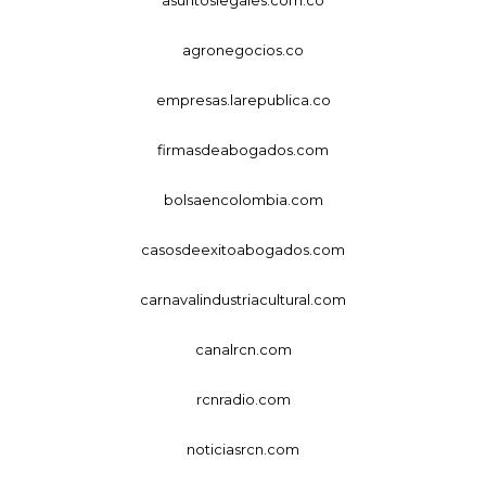
asuntoslegales.com.co
agronegocios.co
empresas.larepublica.co
firmasdeabogados.com
bolsaencolombia.com
casosdeexitoabogados.com
carnavalindustriacultural.com
canalrcn.com
rcnradio.com
noticiasrcn.com