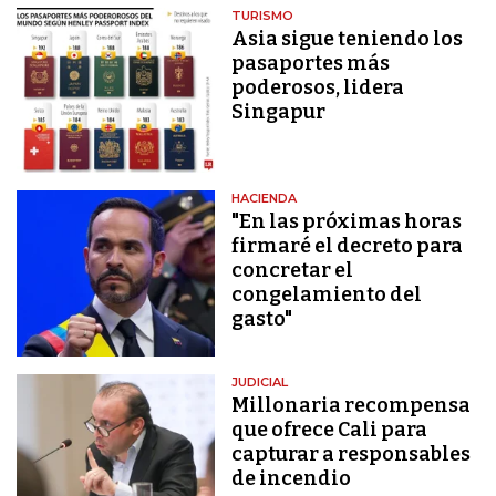
TURISMO
Asia sigue teniendo los
pasaportes más
poderosos, lidera
Singapur
HACIENDA
"En las próximas horas
firmaré el decreto para
concretar el
congelamiento del
gasto"
JUDICIAL
Millonaria recompensa
que ofrece Cali para
capturar a responsables
de incendio