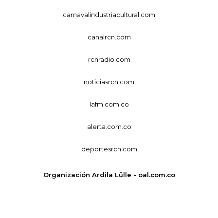
carnavalindustriacultural.com
canalrcn.com
rcnradio.com
noticiasrcn.com
lafm.com.co
alerta.com.co
deportesrcn.com
Organización Ardila Lülle - oal.com.co