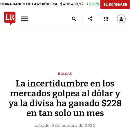
$ 408.498,97
+$ 8.753,81
+2,19%
CO DE LA REPÚBLICA
TASA DE 
SUSCRÍBASE
BOLSAS
La incertidumbre en los
mercados golpea al dólar y
ya la divisa ha ganado $228
en tan solo un mes
sábado, 3 de octubre de 2020