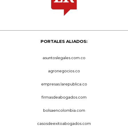
PORTALES ALIADOS:
asuntoslegales.com.co
agronegocios.co
empresas.larepublica.co
firmasdeabogados.com
bolsaencolombia.com
casosdeexitoabogados.com