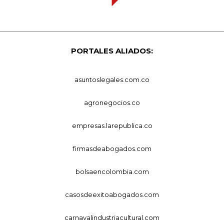
PORTALES ALIADOS:
asuntoslegales.com.co
agronegocios.co
empresas.larepublica.co
firmasdeabogados.com
bolsaencolombia.com
casosdeexitoabogados.com
carnavalindustriacultural.com