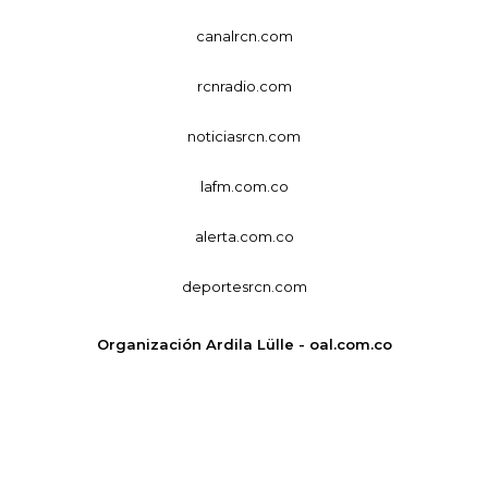
canalrcn.com
rcnradio.com
noticiasrcn.com
lafm.com.co
alerta.com.co
deportesrcn.com
Organización Ardila Lülle - oal.com.co