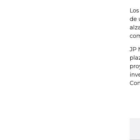
Los
de 
alz
com
JP 
pla
pro
inv
Co