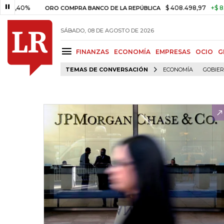
,40%
$ 408.498,97
+$ 8.753,8
ORO COMPRA BANCO DE LA REPÚBLICA
SÁBADO, 08 DE AGOSTO DE 2026
FINANZAS
ECONOMÍA
EMPRESAS
OCIO
G
TEMAS DE CONVERSACIÓN
ECONOMÍA
GOBIE