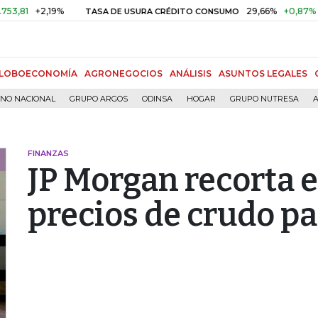
1
+2,19%
29,66%
+0,87%
+3,
TASA DE USURA CRÉDITO CONSUMO
LOBOECONOMÍA
AGRONEGOCIOS
ANÁLISIS
ASUNTOS LEGALES
RNO NACIONAL
GRUPO ARGOS
ODINSA
HOGAR
GRUPO NUTRESA
A
FINANZAS
JP Morgan recorta 
precios de crudo pa