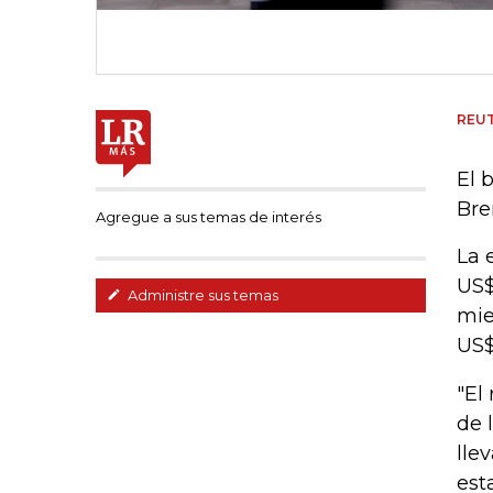
REU
El 
Bre
Agregue a sus temas de interés
La 
US$
Administre sus temas
mie
US$
"El
de 
lle
est