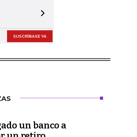
Next slide
SUSCRÍBASE YA
ZAS
gado un banco a
r un retiro