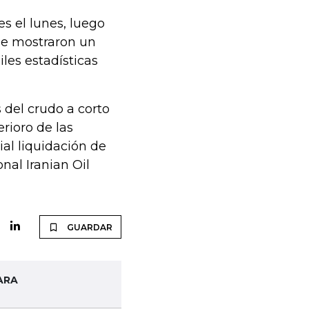
s el lunes, luego
ue mostraron un
iles estadísticas
s del crudo a corto
rioro de las
al liquidación de
onal Iranian Oil
GUARDAR
ARA