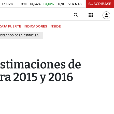
SUSCRÍBASE
02%
10,34%
+0,10%
+0,98%
$ 416,96
+$ 0,05
+0,01%
DTF
UVR
VER MÁS
CAJA FUERTE
INDICADORES
INSIDE
BELARDO DE LA ESPRIELLA
estimaciones de
ra 2015 y 2016