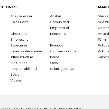
CCIONES
MANT
Alta Gerencia
Análisis
Mesa d
Caja Fuerte
Comunidad
Nuestr
Empresarial
Contác
Directorio
Economía
Aviso 
Empresarial
Términ
Especiales
Eventos
Políti
Finanzas Personales
Globoeconomía
Polític
Infraestructura
Inside
Superi
Obituarios
Ocio
Responsabilidad
Salud Ejecutiva
Social
Videos
.larepublica.co
firmasdeabogados.com
bolsaencolombia.com
 usa cookies propias y de terceros para analizar el