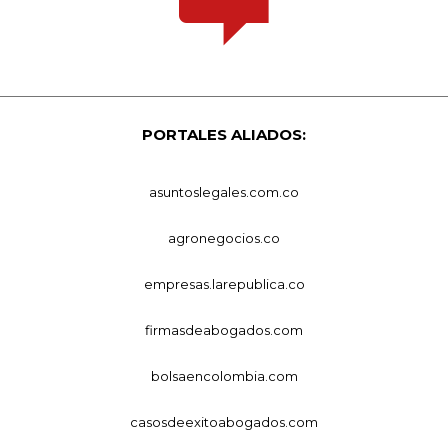
PORTALES ALIADOS:
asuntoslegales.com.co
agronegocios.co
empresas.larepublica.co
firmasdeabogados.com
bolsaencolombia.com
casosdeexitoabogados.com