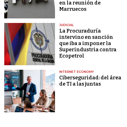
en la reunión de
Marruecos
JUDICIAL
La Procuraduría
intervino en sanción
que iba a imponer la
Superindustria contra
Ecopetrol
INTERNET ECONOMY
Ciberseguridad: del área
de TI a las juntas