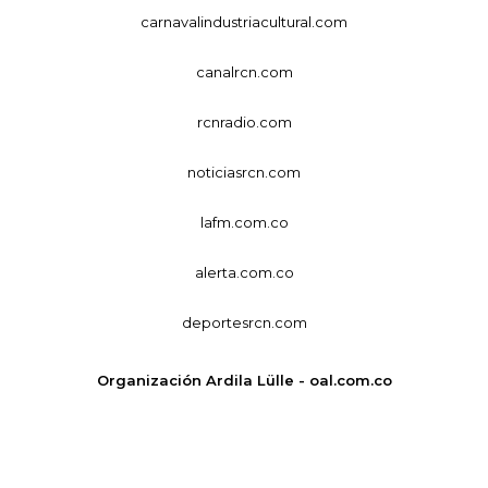
carnavalindustriacultural.com
canalrcn.com
rcnradio.com
noticiasrcn.com
lafm.com.co
alerta.com.co
deportesrcn.com
Organización Ardila Lülle - oal.com.co