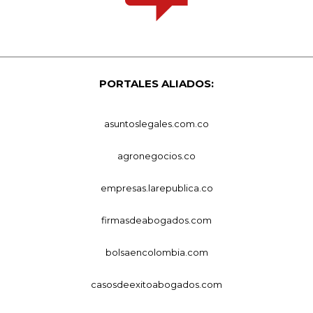
PORTALES ALIADOS:
asuntoslegales.com.co
agronegocios.co
empresas.larepublica.co
firmasdeabogados.com
bolsaencolombia.com
casosdeexitoabogados.com