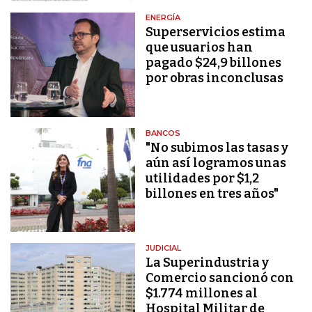
ENERGÍA
Superservicios estima
que usuarios han
pagado $24,9 billones
por obras inconclusas
BANCOS
"No subimos las tasas y
aún así logramos unas
utilidades por $1,2
billones en tres años"
JUDICIAL
La Superindustria y
Comercio sancionó con
$1.774 millones al
Hospital Militar de