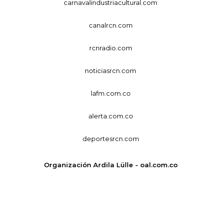
carnavalindustriacultural.com
canalrcn.com
rcnradio.com
noticiasrcn.com
lafm.com.co
alerta.com.co
deportesrcn.com
Organización Ardila Lülle - oal.com.co