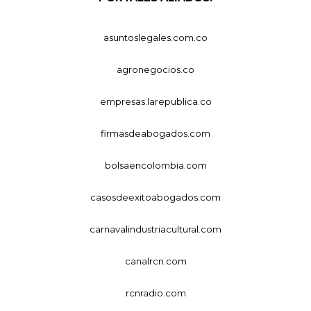
asuntoslegales.com.co
agronegocios.co
empresas.larepublica.co
firmasdeabogados.com
bolsaencolombia.com
casosdeexitoabogados.com
carnavalindustriacultural.com
canalrcn.com
rcnradio.com