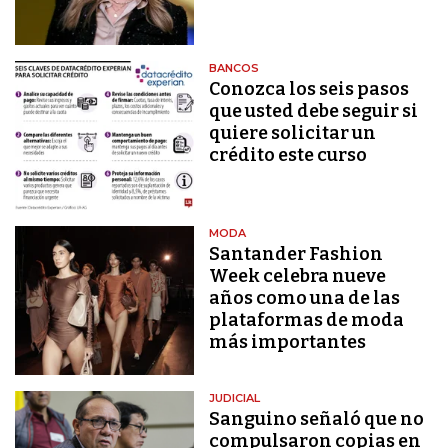
BANCOS
Conozca los seis pasos
que usted debe seguir si
quiere solicitar un
crédito este curso
MODA
Santander Fashion
Week celebra nueve
años como una de las
plataformas de moda
más importantes
JUDICIAL
Sanguino señaló que no
compulsaron copias en